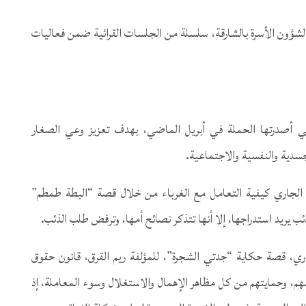
شؤون الأسرة بالشارقة، سلسلة من الجلسات القرائية ضمن فعاليات
أصدرتها الحملة في أبريل الماضي، بهدف تعزيز وعي الصغار
سدية والنفسية والاجتماعية.
لسة القرائية الأولى التي تقام في 15 أكتوبر الجاري كيفية التعامل مع الغرباء من خلال قصة “البطة طمطم”
ذئب يريد استدراجها، إلا أنها تتذكر نصائح أمها، وترفض طلب الذئب.
ة التي تقام في 17 من الشهر الجاري، قصة حكاية “جدتي الشجرة”، للمؤلفة ريم القرق، قانون حقوق
هم، وحمايتهم من كل مظاهر الإهمال والاستغلال وسوء المعاملة، إذ