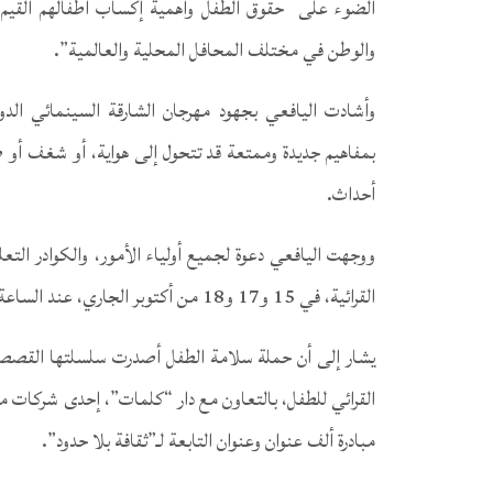
الضوء على حقوق الطفل وأهمية إكساب أطفالهم القيم وا
والوطن في مختلف المحافل المحلية والعالمية”.
وأشادت اليافعي بجهود مهرجان الشارقة السينمائي الدو
بمفاهيم جديدة وممتعة قد تتحول إلى هواية، أو شغف أو 
أحداث.
ووجهت اليافعي دعوة لجميع أولياء الأمور، والكوادر التع
القرائية، في 15 و17 و18 من أكتوبر الجاري، عند الساعة 10 صباحاً في مركز الجواهر للمناسبات والمؤتمرات.
يشار إلى أن حملة سلامة الطفل أصدرت سلسلتها القصصية 
القرائي للطفل، بالتعاون مع دار “كلمات”، إحدى شركات
مبادرة ألف عنوان وعنوان التابعة لـ”ثقافة بلا حدود”.