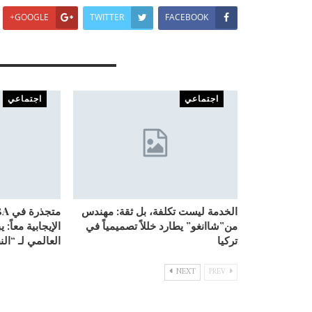
GOOGLE+
TWITTER
FACEBOOK
You Might Also Like
اجتماعي
اجتماعي
الخدمة ليست تكلفة، بل ثقة: مهندس
من”شاانغو” يطارد خللاً تصميمياً في
الإيجابية معاً: 
تركيا
العالمي لـ “ال
NEXT
PREV