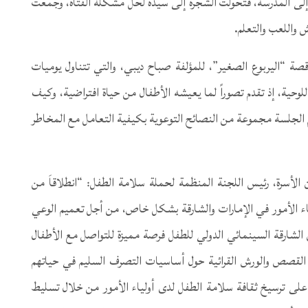
لى المدرسة، فتحولت الشجرة إلى سيدة لحل مشكلة الفتاة، وجمعت
ش واللعب والتعلم.
1 أكتوبر الجاري، وتقدم قصة “اليربوع الصغير”، للمؤلفة صباح ديبي، والتي تتناول يوميات
لوحية، إذ تقدم تصوراً لما يعيشه الأطفال من حياة افتراضية، وكيف
الجلسة مجموعة من النصائح التوعوية بكيفية التعامل مع المخاطر
 الأسرة، رئيس اللجنة المنظمة لحملة سلامة الطفل: “انطلاقاَ من
ء الأمور في الإمارات والشارقة بشكل خاص، من أجل تعميم الوعي
لشارقة السينمائي الدولي للطفل فرصة مميزة للتواصل مع الأطفال
لقصص والورش القرائية حول أساسيات التصرف السليم في حياتهم
 على ترسيخ ثقافة سلامة الطفل لدى أولياء الأمور من خلال تسليط