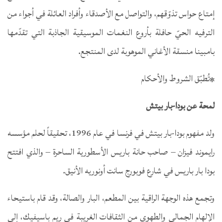
إمتاع حواس تذوّقهم، والتواصل مع الأصدقاء وأفراد العائلة في أجواء من
الترفيه الحيّ حافلة بأروع النغمات الموسيقية الجاذبة التي تقدّمها
بامبينا منسقة الأغاني الموهوبة لدى المنتجع.
*تُطبّق الشروط والأحكام
لمحة عن بودا-بار بيتش
ولد مفهوم بودا-بار بيتش في فرنسا في عام 1996، تحقيقاً لحلم مؤسسه
رايموند فيزان – صاحب حانة باريس الأسطورية الساحرة – والذي افتتح
بودا بار باريس في شارع فوبورج سانت أونوريه الأنيق.
وتجمع هذه الوجهة الراقية بين المطعم، البار والصالة، وقد قام باستيحاء
الإلهام الجمالي والطهوي من الثقافات الغريبة في ريم باسيفيك، إلى