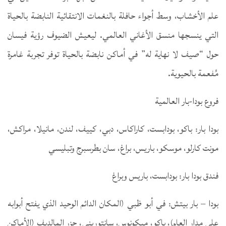
علم الأخشاب، وسط أجواء حافلة بالنغمات الانتقائية النابضة بالحياة
التي ينسجها منسق الأغاني العالمي. ليعيش الضيوف رؤية فيسان
حول “صيف لا نهاية له” في أماكن نابضة بالحياة توفر تجربة غامرة
مُفعمة بالحيوية.
فروع بودا-بار العالمية
بودا بار: باكو، بودابست، كاراكاس، دبي، كييف، لندن، مانيلا، مراكش،
مونت كارلو، موسكو، باريس، براغ، سان بطرسبرج وتبليسي
فندق بودا بار: بودابست، باريس وبراغ
بودا – بار بيتش: في أبو ظبي (المكان الدائم الوحيد الذي يفتح أبوابه
على مدار العام)، باكو، ميكونوس، سانتوريني، جزر المالديف (الأماكن