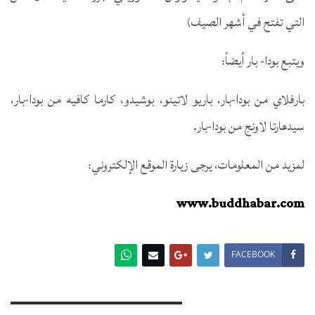
التي تفتح في أشهر الصيف)
ويتبع بودا- بار أيضاً:
بارفلاي من بودا-بار، باريو لاتينو، بوشيدو، كارما كافيه من بودا-بار،
سيدهارتا لاونج من بودا-بار.
لمزيد من المعلومات، يرجى زيارة الموقع الإلكتروني:
www.buddhabar.com
FACEBOOK
You Might Also Like