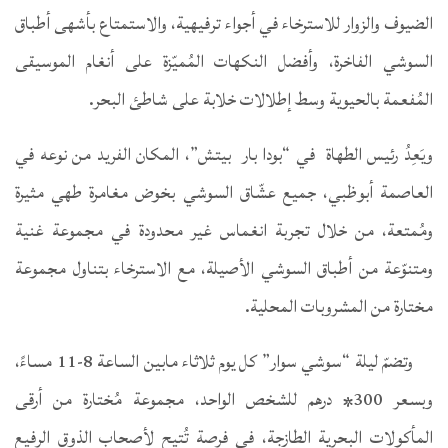
الضيوف والزوار للاسترخاء في أجواء ترفيهية، والاستمتاع بأشهى أطباق
السوشي الفاخرة، وأفضل النكهات المُميّزة على أنغام الموسيقى
المُفعمة بالحيوية وسط إطلالات خلابة على شاطئ البحر.
ويَعِدُ رئيس الطهاة في “بودا بار بيتش”، المكان الفريد من نوعه في
العاصمة أبوظبي، جميع عشّاق السوشي بخوض مغامرة طهي مثيرة
ومُمتعة، من خلال تجربة انغماس غير محدودة في مجموعة غنية
ومتنوّعة من أطباق السوشي الأصيلة، مع الاسترخاء بتناول مجموعة
مختارة من المشروبات المحلية.
وتضمّ ليلة “سوشي سوار” كل يوم ثلاثاء مابين الساعة 8-11 مساءً،
وبسعر 300* درهم للشخص الواحد، مجموعة مُختارة من أرقى
المأكولات البحرية الطازجة، في فرصة تُتيح لأصحاب الذوق الرفيع