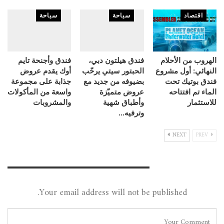
اقتصاد
سياحة
سياحة
الهروب من الأحلام
فندق هيلتون دبي،
فندق وأجنحة تايم
النهائي: أول مشروع
الحبتور سيتي يرحّب
أوك يقدم عروض
فندق بوتيك تحت
بضيوفه من جديد مع
جذابة على مجموعة
الماء تم افتتاحه
عروض متميّزة
واسعة من المأكولات
للاستثمار
وأطباق شهية
والمشروبات
وترفيه…
NEXT
PREV
Leave A Reply
Your email address will not be published.