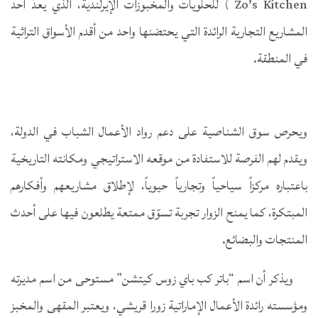
Zo’s Kitchen ) للحلويات والمخبوزات الإيرلندية، الذي يعدّ أحد
المشاريع التجارية الرائدة التي يحتضنها واحد من أقدم الأسواق التراثية
في المنطقة.
ويحرص سوق الشناصية على دعم رواد الأعمال الشباب في الدولة،
ويقدم لهم الفرصة للاستفادة من موقعه الاستراتيجي ومكانته التاريخية
باعتباره مركزاً سياحياً وتجارياً حيوياً، لإطلاق مشاريعهم وأفكارهم
المبتكرة، كما يمنح الزوار تجربة تسوّق ممتعة يطلعون فيها على أحدث
المنتجات والبضائع.
ويذكر أن اسم “باتر كب باي زوس كيتشن” مستوحى من اسم مديرته
ومؤسسته رائدة الأعمال الإماراتية زورا قريشي، ويعتبر المقهى والمخبز