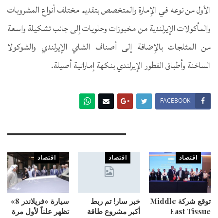
الأول من نوعه في الإمارة والمتخصص بتقديم مختلف أنواع المشروبات
والمأكولات الإيرلندية من مخبوزات وحلويات إلى جانب تشكيلة واسعة
من المثلجات بالإضافة إلى أصناف الشاي الإيرلندي والشوكولا
الساخنة وأطباق الفطور الإيرلندي بنكهة إماراتية أصيلة.
FACEBOOK
You Might Also Like
اقتصاد
اقتصاد
اقتصاد
توقع شركة Middle
خبر سار! تم ربط
سيارة «فريلاندر 8»
East Tissue
أكبر مشروع طاقة
تظهر علناً لأول مرة