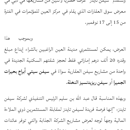
وستقدم “سيفن تايدز” عرضاً حصرياً لاثنين من مشاريعها في دبي في
معرض سوق العقارات الذي يقام في مركز العين للمؤتمرات في الفترة
من 15 إلى 17 نوفمبر.
وبموجب هذا
العرض، يمكن لمستثمري مدينة العين الراغبين بالشراء إيداع مبلغ
وقدره 20 ألف درهم إماراتي فقط لحجز شقتهم السكنية الجديدة في
واحدة من مشاريع سيفن العقارية سواءً في
سيفن سيتي أبراج بحيرات
الجميرا
أو
سيفن ريزيدنسيز النخلة
.
وبهذه المناسبة قال عبد الله بن سليم الرئيس التنفيذي لشركة سيفن
تايدز: “إنها فرصة فريدة لسيفن تايدز لمقابلة المستثمرين ذوي الملاءة
المالية وجهاً لوجه لعرض مشاريع الشركة الجذابة والتي توفر عائدات