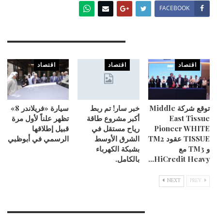
FACEBOOK
You Might Also Like
اقتصاد
اقتصاد
اقتصاد
توقع شركة Middle
خبر سار! تم ربط
سيارة «فريلاندر 8»
East Tissue
أكبر مشروع طاقة
تظهر علناً لأول مرة
Pioneer WHITE
رياح مستقل في
قبيل إطلاقها
TISSUE عقود TM2
الشرق الأوسط
الرسمي في أبوظبي
و TM3 مع
بشبكة الكهرباء
HiCredit Heavy…
بالكامل.
NEXT
PREV
Leave A Reply