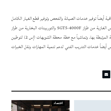
قية أيضاً توفير خدمات الصيانة والفحص وتوفير قطع الغيار الكامل
للمحطة، بما في ذلك خدمات الصيانة لتوربينات سيمنس الغازية من طراز SGT5-4000F والتوربينات البخارية من طراز
SST5-6000IP بالإضافة للمولدات والمعدات الكهربائية المرتبطة بها. وتماشياً مع خطة محطة الشويهات (إس 2) لتوطين
نس أيضاً خدمات التدريب الفني لدعم تنمية المهارات ونقل الخبرات
اقتصاد