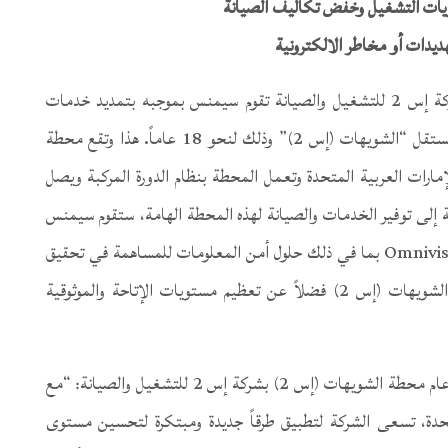
ويات التشغيل وخفض تكاليف الصيانة
هديدات أو مخاطر الالكترونية
أعلنت سيمنس اليوم عن توقيع الشركة لعقداً مع شركة إس 2 للتشغيل والصيانة تقوم سيمنس بموجبه بتمديد خدمات
الصيانة طويلة الأجل المُقدمة لمشروع المياه والطاقة المستقل “الشويهات (إس 2)” وذلك لنحو 18 عاماً. هذا وتقع محطة
س 2) في أبوظبي بدولة الإمارات العربية المتحدة وتعمل المحطة بنظام الدورة المركبة ويصل
و 1500 ميجاوات. وبالإضافة إلى توفير الخدمات والصيانة لهذه المحطة الهامة، ستقوم سيمنس
أيضاً بتوفير باقة من خدماتها الرقمية والتي تُعرف باسم Omnivise بما في ذلك حلول أمن المعلومات للمساهمة في تحقيق
أعلى مستويات من المراقبة للأصول الإنتاجية بمحطة الشويهات (إس 2) فضلاً عن تعظيم مستويات الإتاحة والموثوقية
وتعليقاً على هذا العقد، صرح السيد راميش كاكدي، مدير عام محطة الشويهات (إس 2) بشركة إس 2 للتشغيل والصيانة: “مع
متحدة، تسعى الشركة لتطبيق طرقاً جديدة ومبتكرة لتحسين مستوى