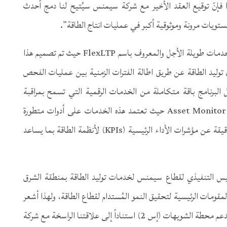
ذا فإنّ توقيع العقد الأخير مع شركة سيمنس سيُتيح لنا دمج أحدث
مستويات مرونة وموثوقية أكبر في عمليات انتاج الطاقة”.
يُشار هنا أن العقد يتضمَّن أيضا تطبيق برنامج سيمنس للخدمات طويلة الأجل والمعروف باسم FlexLTP حيث تم تصميم هذا
 توليد الطاقة عن طريق اطالة الفترات الزمنية بين عمليات الفحص
ل البرنامج باقة متكاملة من الخدمات الرقمية التي تسمح بمراقبة
وتشخيص أنظمة الطاقة عن بُعد، ومن ضمنها، خدمات Asset Monitor حيث تعتمد هذه الخدمات على أدوات متطورة
لتحليل البيانات تُزود مُشغلي المحطة ببيانات تفصيلية دقيقة عن مؤشرات الأداء الرئيسية (KPIs) لأنظمة الطاقة بما يساعد
ئيس التنفيذي لقطاع سيمنس لخدمات توليد الطاقة بمنطقة الشرق
قومات الرئيسية لتحقيق النمو المُستدام لقطاع الطاقة، ولهذا أشعر
بالفخر لاستمرارنا في توفير خدمات الصيانة طويلة الأجل لدعم محطة الشويهات (إس 2) استناداً إلى علاقتنا الراسخة مع شركة