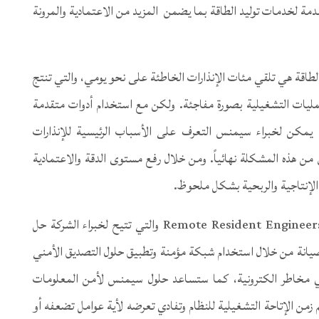
قدمة لخدمات توليد الطاقة بما يضمن المزيد من الاعتمادية والمرونة
اقة هي تلقي مئات الإنذارات الخاطئة على نحو يومي، والتي تنتج
ليات التشغيلية بصورة مفاجئة. ولكن مع استخدام أدوات متقدمة
ية يمكن لخبراء سيمنس التعرف على الأسباب الرئيسية للإنذارات
 هذه المشكلة نهائياً. ومن خلال رفع مستوى الدقة والاعتمادية
 الإنتاجية والربحية بشكل ملحوظ.
وفي هذا السياق ستقوم سيمنس أيضا بتطبيق خدماتها Remote Resident Engineers والتي تتيح لخبراء الشركة حل
الصيانة من خلال استخدام شبكة مؤمنة وتطبيق حلول التصديق الأمني
Two-Factor Authentication لمنع أي مخاطر الكترونية، كما ستساعد حلول سيمنس لأمن المعلومات
زمن الإتاحة التشغيلية للنظام وتفادي تعرضه لأية عوامل تضعفه أو