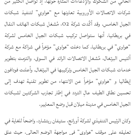
الحالي من الشكوك والإدعاءات المثارة حولها، إذ تواصل الكثير من
شركات الاتصالات الأوروبية تعاونها مع “هواوي” لتنفيذ شبكات
الجيل الخامس. وقد أكَّدت شركة O2، مُشغل شبكات الهاتف النقال
في بريطانيا، أنها ستواصل تركيب شبكات الجيل الخامس لشركة
“هواوي” في بريطانيا. كما دخلت “هواوي” مؤخراً في شراكة مع شركة
ألتيس البرتغال، مُشغل الاتصالات الرائد في السوق، والتزمت بتطوير
خدمات شبكات الجيل الخامس وتركيبها في البرتغال. وأعلنت فودافون
إيطاليا و “هواوي” مؤخراً عن الانتهاء من تطوير تقنية تهدف إلى
تحسين نطاق الطيف عالِ التردد في إطار تجارب الشركتين لشبكات
الجيل الخامس في مدينة ميلان قبل وضع المعايير.
وكان الرئيس التنفيذي لشركة أورانج، ستيفان ريتشارد، واضحاً للغاية في
تعليقه على موقف “هواوي” في مواجهة الوضع الحالي، حيث علق