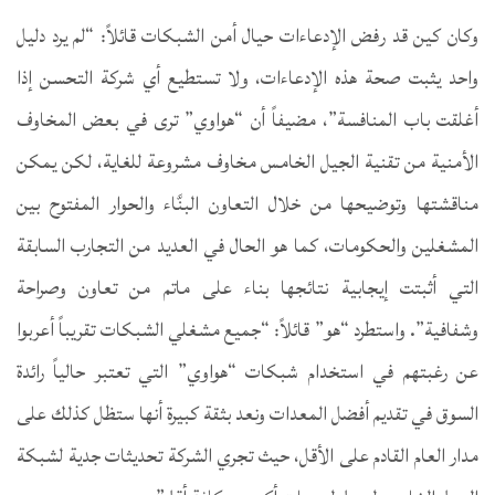
وكان كين قد رفض الإدعاءات حيال أمن الشبكات قائلاً: “لم يرد دليل
واحد يثبت صحة هذه الإدعاءات، ولا تستطيع أي شركة التحسن إذا
أغلقت باب المنافسة”، مضيفاً أن “هواوي” ترى في بعض المخاوف
الأمنية من تقنية الجيل الخامس مخاوف مشروعة للغاية، لكن يمكن
مناقشتها وتوضيحها من خلال التعاون البنَّاء والحوار المفتوح بين
المشغلين والحكومات، كما هو الحال في العديد من التجارب السابقة
التي أثبتت إيجابية نتائجها بناء على ماتم من تعاون وصراحة
وشفافية”. واستطرد “هو” قائلاً: “جميع مشغلي الشبكات تقريباً أعربوا
عن رغبتهم في استخدام شبكات “هواوي” التي تعتبر حالياً رائدة
السوق في تقديم أفضل المعدات ونعد بثقة كبيرة أنها ستظل كذلك على
مدار العام القادم على الأقل، حيث تجري الشركة تحديثات جدية لشبكة