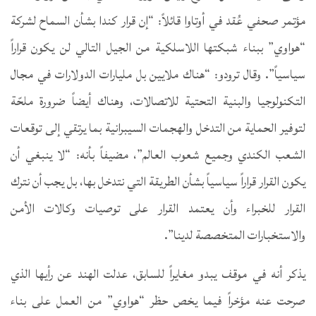
مؤتمر صحفي عُقد في أوتاوا قائلاً: “إن قرار كندا بشأن السماح لشركة
“هواوي” ببناء شبكتها اللاسلكية من الجيل التالي لن يكون قراراً
سياسياً”. وقال ترودو: “هناك ملايين بل مليارات الدولارات في مجال
التكنولوجيا والبنية التحتية للاتصالات، وهناك أيضاً ضرورة ملحّة
لتوفير الحماية من التدخل والهجمات السيبرانية بما يرتقي إلى توقعات
الشعب الكندي وجميع شعوب العالم”، مضيفاً بأنه: “لا ينبغي أن
يكون القرار قراراً سياسياً بشأن الطريقة التي نتدخل بها، بل يجب أن نترك
القرار للخبراء وأن يعتمد القرار على توصيات وكالات الأمن
والاستخبارات المتخصصة لدينا”.
يذكر أنه في موقف يبدو مغايراً للسابق، عدلت الهند عن رأيها الذي
صرحت عنه مؤخراً فيما يخص حظر “هواوي” من العمل على بناء