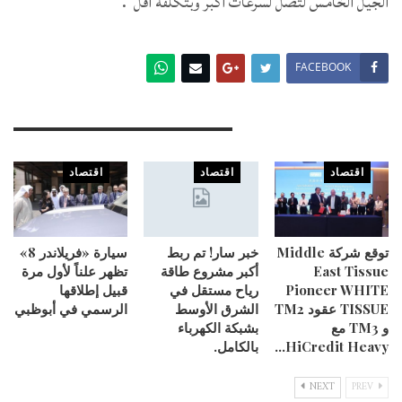
الجيل الخامس لتصل لسرعات أكبر وبتكلفة أقل”.
FACEBOOK
You Might Also Like
اقتصاد
اقتصاد
اقتصاد
توقع شركة Middle
خبر سار! تم ربط
سيارة «فريلاندر 8»
East Tissue
أكبر مشروع طاقة
تظهر علناً لأول مرة
Pioneer WHITE
رياح مستقل في
قبيل إطلاقها
TISSUE عقود TM2
الشرق الأوسط
الرسمي في أبوظبي
و TM3 مع
بشبكة الكهرباء
HiCredit Heavy…
بالكامل.
NEXT
PREV