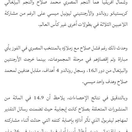
وشمال أفريقيا هما النجم المصري محمد صلاح والنجم البرتغالي
كريستيانو رونالدو والأرجنتيني ليونيل ميسي على الرغم من مشاركة
اللاعبين الثلاثة في بطولات أخرى غير كأس العالم.
وحدث ذلك رغم فشل صلاح مع زملاؤه بالمنتخب المصري في الفوز بأي
مباراة وتم إقصاؤهم في مرحلة المجموعات، بينما خرجت الأرجنتين
والبرتغال من دور الـ16، وسجل رونالدو 4 أهداف، مقابل هدفين لمحمد
صلاح وهدف واحد ميسي.
وبالتدقيق في نتائج الإحصاءات، يلاحظ أن 14.9 في المائة من
المنشورات المتعلقة بصلاح كانت إيجابية حيث تضمنت رسائل التقدير
لمهاجم ليفربول الذي تأثر أداؤه بإصابة كتفه التي حدثت أثناء مشاركته
في مباراة نهائي دوري أبطال أوربا أمام فريق ريال مدريد في 26 مايو