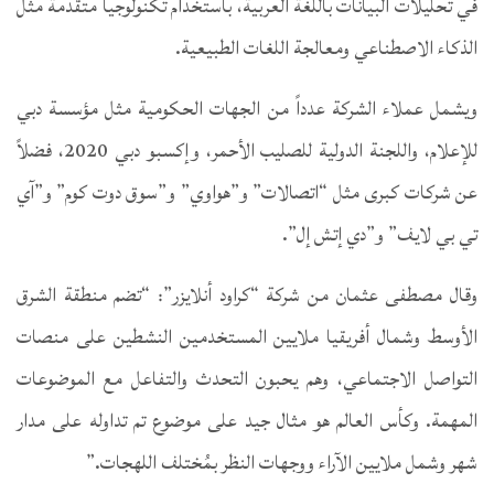
في تحليلات البيانات باللغة العربية، باستخدام تكنولوجيا متقدمة مثل
الذكاء الاصطناعي ومعالجة اللغات الطبيعية.
ويشمل عملاء الشركة عدداً من الجهات الحكومية مثل مؤسسة دبي
للإعلام، واللجنة الدولية للصليب الأحمر، وإكسبو دبي 2020، فضلاً
عن شركات كبرى مثل “اتصالات” و”هواوي” و”سوق دوت كوم” و”آي
تي ​​بي لايف” و”دي إتش إل”.
وقال مصطفى عثمان من شركة “كراود أنلايزر”: “تضم منطقة الشرق
الأوسط وشمال أفريقيا ملايين المستخدمين النشطين على منصات
التواصل الاجتماعي، وهم يحبون التحدث والتفاعل مع الموضوعات
المهمة. وكأس العالم هو مثال جيد على موضوع تم تداوله على مدار
شهر وشمل ملايين الآراء ووجهات النظر بمُختلف اللهجات.”