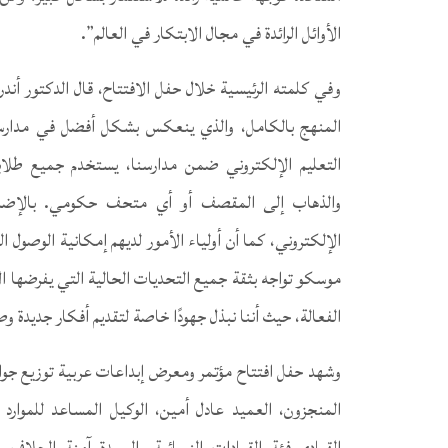
الأوائل الرائدة في مجال الابتكار في العالم”.
وفي كلمته الرئيسية خلال حفل الافتتاح، قال الدكتور أند
المنهج بالكامل، والذي ينعكس بشكل أفضل في مدارس م
التعليم الإلكتروني ضمن مدارسنا، يستخدم جميع طلابن
والذهاب إلى المقصف أو أي متحف حكومي. بالإضافة 
الإلكتروني، كما أن أولياء الأمور لديهم إمكانية الوصول ال
موسكو تواجه بثقة جميع التحديات الحالية التي يفرضها ال
الفعالة، حيث أننا نبذل جهودًا خاصة لتقديم أفكار جديدة و
وشهد حفل افتتاح مؤتمر ومعرض إبداعات عربية توزيع جوائز
المنجزون، العميد عادل أمين، الوكيل المساعد للموارد ال
القيادي-فئة القيادات النسائية، السيدة آمنة الجلاف،