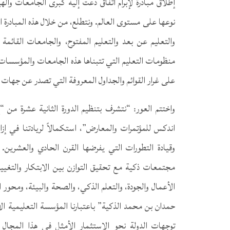
إطلاق مبادرة لإبرام اتفاق دعت إليه كبرى الجامعات واله
نوعها على مستوى العالم. ونتطلع، من خلال هذه المبادرة ا
والتعليم عن بعد والتعليم المفتوح، والجامعات القائم
منظومات التعليم التي تتبناها هذه الجامعات والمؤسسات
على غرار القوائم والجداول المعروفة التي تصدر عن جهات
واختتم العور: “نتشرف بتنظيم الدورة الثانية عشرة من “
اندكس للمؤتمرات والمعارض”، استكمالاً لريادتنا في إزا
وقيادة التطورات التي يفرضها القرن الحادي والعشرين.
مجتمعات ذكية مع تحقيق التوازن بين الابتكار والتغيير
الأعمال والجودة، والتعلم الذكي، والصحة والبيئة، ومحو
حمدان بن محمد الذكية” باعتبارنا المؤسسة التعليمية ال
توجهات الدولة نحو الاستثمار الأمثل في هذا المجال ا