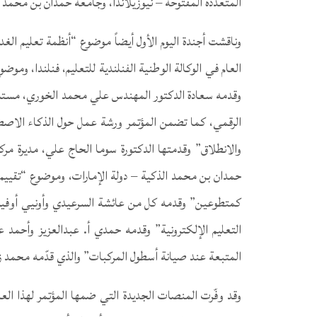
المتعددة المفتوحة – نيوزيلاندا، وجامعة حمدان بن محمد ا
وناقشت أجندة اليوم الأول أيضاً موضوع “أنظمة تعليم الغد
العام في الوكالة الوطنية الفنلندية للتعليم، فنلندا، 
وقدمه سعادة الدكتور المهندس علي محمد الخوري، مستشار
الرقمي، كما تضمن المؤتمر ورشة عمل حول الذكاء الاصط
والانطلاق” وقدمتها الدكتورة سوما الحاج علي، مديرة مرك
حمدان بن محمد الذكية – دولة الإمارات، وموضوع “تقييم م
كمتطوعين” وقدمه كل من عائشة السرعيدي وأونيي أوفيسو 
التعليم الإلكترونية” وقدمه حمدي أ. عبدالعزيز وأحمد
المتبعة عند صيانة أسطول المركبات” والذي قدّمه محمد 
وقد وفّرت المنصات الجديدة التي ضمها المؤتمر لهذا العا