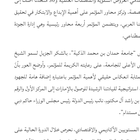
من 50 دولة حول العالم، كما يتضمن مشاركة 180 من مقدّمي العروض الشفوية والملصقات العلمية و30 متحدثاً أضف إلى
قة نقاشية و4 ورش عمل متخصصة. وتركز محاور المؤتمر على أهمية الإبداع والابتكار في تحقيق
العربي. ويتضمن المؤتمر أربعة محاور رئيسية وهي إدارة الجودة
اصطناعي.
ئيس “جامعة حمدان بن محمد الذكية”، بالشكر الجزيل لسمو الشيخ
الأعلى للجامعة، على رعايته الكريمة للمؤتمر. وأوضح العور بأنّ
بمثابة انعكاس حقيقي لأهمية المؤتمر باعتباره إضافة هامة للجهود
استراتيجية لقيادتنا الرشيدة للوصول بالإمارات إلى المركز الأول والرقم
بن راشد آل مكتوم، نائب رئيس الدولة رئيس مجلس الوزراء حاكم دبي
ل مستدام”.
المستويين الأكاديمي والاقتصادي، نحرص خلال الدورة الحالية على