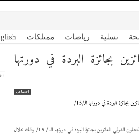
حة
تسلية
رياضات
ممتلكات
glish
ئزين بجائزة البردة في دورتها
ال
الأ
اجتماعي
كرم سمو الشيخ عبدالله بن زايد آل نهيان وزير الخارجية والتعاون الدولي الفائزين بجائزة البردة في دورتها الـ / 15/ وذلك خلال