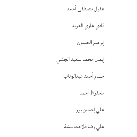
عقيل مصطفى أحمد
فادي غازي العويد
إبراهيم الحسون
إيمان محمد سعيد الجشي
حسام أحمد عبدالوهاب
محفوظ أحمد
علي إحسان بور
علي رضا فلاحت بيشة