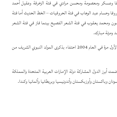
وفا وعسكر ومعصومة ومحسن مرادي في فئة الزخرفة وعقيل أحمد
وفا وحسام عبد الوهاب في فئة الحروفيات – الخط الحديث أما فئة
ن ومحمد يعقوب في فئة الشعر الفصيح بينما فاز في فئة الشعر
 ومزنة مبارك.
وكانت وزارة الثقافة وتنمية المعرفة قد أطلقت جائزة البردة لأول مرة في العام 2004 احتفاء بذكرى المولد النبوي الشريف من
كا حول العالم حيث ضمت أبرز الدول المشاركة دولة الإمارات العربية المتحدة والمملكة
سودان وباكستان وأوزبكستان وأندونيسيا وبريطانيا وألمانيا وكندا.