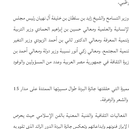
بوظبي.
وزير التسامح والشيخ زايد بن سلطان بن خليفة آل نهيان رئيس مجلس
إنسانية والعلمية ومعالي حسين بن إبراهيم الحمادي وزير التربية
تنمية المعرفة ومعالي الدكتور ثاني بن أحمد الزيودي وزير التغير
نمية المجتمع. ومعالي زكي أنور نسيبة وزير دولة ومعالي أحمد بن
يرة الثقافة في جمهورية مصر العربية وعدد من المسؤولين والوفود
وأشاد سمو الشيخ عبدالله بن زايد آل نهيان بالنجاحات المميزة التي حققتها جائزة البردة طوال مسيرتها الممتدة على مدار 15
الشعر والزخرفة.
الفعاليات الثقافية والفنية المعنية بالفن الإسلامي حيث يحرص
براز فنونهم وابداعاتهم وتعكس جائزة البردة الدور الرائد الذي تقوم به