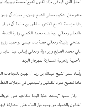
الحفل الذي أقيم في مركز الفنون التابع لجامعة نيويورك أ
حضر حفل التكريم معالي الشيخ نهيان بن مبارك آل نهيان 
إدارة مؤسسة الشيخ الدكتور سلطان بن خليفة آل نهيان ال
والتعليم ومعالي نورة بنت محمد الكعبي وزيرة الثقافة و
المناخي والبيئة ومعالي حصة بنت عيسى بو حميد وزيرة ت
علي محمد الصايغ وزير دولة ومعالي إيناس عبد الدايم وز
الأجنبية والعربية المشاركة بمهرجان البردة.
عاما لتصبح عنوانا للفنانين والمبدعين في مجالات الخط و
وقال سموه “رسخت جائزة البردة مكانتها على خريطة 
الفنانون والشعراء من جميع دول العالم على المشاركة فيها لإ