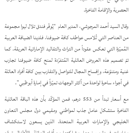
الحصرية والإقامة الفاخرة.
وقال السيد أحمد المرجوشي، المدير العام “يُوفّر فندق تلال ليوا مجموعة
من العناصر التي تُلامس عواطف كافة ضيوفنا، فلدينا الضيافة العربية
المُميّزة التي تعكس عقوداً من التراث والتقاليد الإماراتية العريقة. كما
تمّ تصميم هذه العروض العائلية المُتفرّدة لمنح كافة ضيوفنا تجارب
غنية ومتنوّعة، وإفساح المجال للتواصل والتقارب بين كافة أفراد العائلة
في أجواء ساحرة لواحدة من أكثر الوجهات تميّزاً في إمارة أبوظبي”.
مع أسعار تبدأ من 553 درهم، فمن المؤكّد بأن هذه الباقة العائلية
الفاخرة ستشكل عامل جذب لمواطني ومقيمي دول مجلس التعاون
الخليجي والإمارات العربية المتحدة، الذين يسعون لاستكشاف
مغامرات فريدة من نوعها ومشاركتها مع أفراد العائلة والأطفال. تمتّع