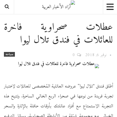
عطلات صحراوية فاخرة
للعائلات في فندق تلال ليوا
نوفمبر 6, 2018
0
سياحة
أطلق فندق “تلال ليوا” عروضه العائلية المُخصصى للعائلات لاختبار
تجربة فريدة من نوعها في صحراء الربع الخالي الساحرة، وتتيح هذه
التجربة الاستمتاع مع أفراد عائلتك بأوقات حافلة بالإثارة والسحر
الخيالي مع مجموعة شيّقة من الأنشطة الصحراوية، وسائل الترفيه