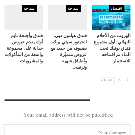
اقتصاد
سياحة
سياحة
الهروب من الأحلام
فندق هيلتون دبي،
فندق وأجنحة تايم
النهائي: أول مشروع
الحبتور سيتي يرحّب
أوك يقدم عروض
فندق بوتيك تحت
بضيوفه من جديد مع
جذابة على مجموعة
الماء تم افتتاحه
عروض متميّزة
واسعة من المأكولات
للاستثمار
وأطباق شهية
والمشروبات
وترفيه…
NEXT
PREV
Leave A Reply
Your email address will not be published.