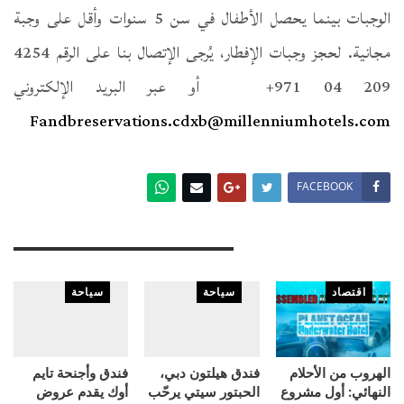
الوجبات بينما يحصل الأطفال في سن 5 سنوات وأقل على وجبة
مجانية. لحجز وجبات الإفطار، يُرجى الإتصال بنا على الرقم 4254
209 04 971+ أو عبر البريد الإلكتروني
Fandbreservations.cdxb@millenniumhotels.com
FACEBOOK
You Might Also Like
اقتصاد
سياحة
سياحة
الهروب من الأحلام
فندق هيلتون دبي،
فندق وأجنحة تايم
النهائي: أول مشروع
الحبتور سيتي يرحّب
أوك يقدم عروض