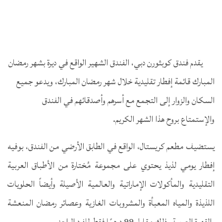
يقدم فندق كوبثورن دبي، الفندق الشهير الواقع في ديرة بشهر رمضان
المبارك قائمة إفطار تقليدية خلال شهر رمضان المبارك، ويدعو جميع
السكان والزوار إلى التجمع مع أسرهم وأصدقائهم في الفندق
والإستمتاع بروح هذا الشهر الكريم.
يستضيف مطعم كريستال، الواقع في الطابق الأرضي من الفندق، بوفيه
إفطار يومي لذيذ يحتوي على مجموعة مُختارة من الأطباق العربية
التقليدية والمأكولات الإماراتية والعالمية الأصيلة وأيضاً الحلويات
اللذيذة والمياه المعبأة والمشروبات الغازية وعصائر رمضان المنعشة
والقهوة العربية وذلك مقابل 99 درهمًا فقط للفرد الواحد.