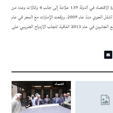
ويبلغ عدد العلامات التجارية المجرية المسجلة لدى وزارة الاقتصاد في الدولة 139 علامة إلى جانب 4 وكالات وعدد من
الشركات. وترتبط دولة الإمارات وجمهورية المجر باتفاقية للنقل الجوي منذ عام 2009. ووقعت الإمارات مع المجر في عام
2015 اتفاقية بشأن التعاون الاقتصادي والفني. كما وقع الجانبين في عام 2013 اتفاقية لتجنّب الازدواج الضريبي على
اقتصاد