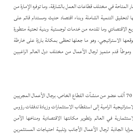
ر المتاحة في مختلف قطاعات العمل بالشارقة، وما توفره الإمارة من
ا لتحقيق التنمية الشاملة وبناء اقتصاد حديث ومستدام قائم على
نويع الاقتصادي وما تقدمه من خدمات لوجستية وبنية تحتية متطورة
قعها الاستراتيجي، وهو ما جعلها تحظى بمكانة بارزة على خارطة
د وموطأ قدم متميز لرجال الأعمال من مختلف دول العالم الراغبين
وأعرب بوخاطر عن ترحيب غرفة الشارقة التي تضم أكثر من 70 ألف عضو من منشآت القطاع الخاص، برجال الأعمال المجريين
استراتيجية الرامية إلى استقطاب الاستثمارات وزيادة تدفقات رؤوس
استثمارية في العالم وتطوير مكانتها الاقتصادية ومناخها الآمن
زايا الجاذبة لرجال الأعمال الأجانب وتلبية احتياجات المستثمرين