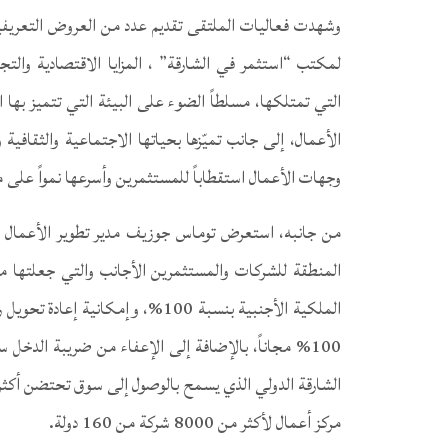
وشهدت فعاليات الملتقى تقديم عدد من العروض التعريفي
لمكتب “استثمر في الشارقة” ، المزايا الاقتصادية والتج
التي تمتلكها، مسلطاً الضوء على البيئة التي تتميز بها 
الأعمال، إلى جانب تميّزها بحياتها الاجتماعية والثقافي
وجهات الأعمال استقطاباً للمستثمرين وأسرعها نمواً على
من جانبه، استعرض توماس جوزيف مدير تطوير الأعمال في ال
المنطقة للشركات والمستثمرين الأجانب والتي جعلتها منص
100% مجاناً، بالإضافة إلى الإعفاء من ضريبة الدخل 
مركز أعمال لأكثر من 8000 شركة من 160 دولة.