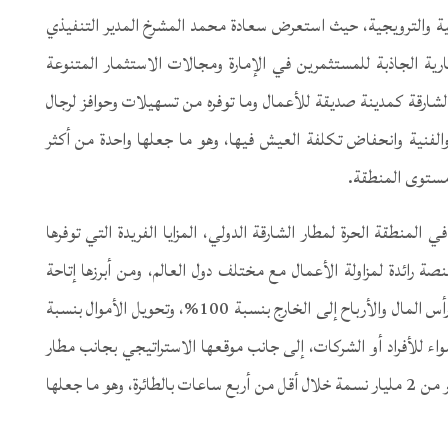
ة والترويجية، حيث استعرض سعادة محمد المشرخ المدير التنفيذي
ارية الجاذبة للمستثمرين في الإمارة ومجالات الاستثمار المتنوعة
الشارقة كمدينة صديقة للأعمال وما توفره من تسهيلات وحوافز لرجال
ة والفنية وانحفاض تكلفة العيش فيها، وهو ما جعلها واحدة من أكثر
 مستوى المنطقة.
منطقة الحرة لمطار الشارقة الدولي، المزايا الفريدة التي توفرها
ة رائدة لمزاولة الأعمال مع مختلف دول العالم، ومن أبرزها إتاحة
الملكية الأجنبية بنسبة 100%، وإمكانية إعادة تحويل رأس المال والأرباح إلى الخارج بنسبة 100%، وتحويل الأموال بنسبة
سواء للأفراد أو الشركات، إلى جانب موقعها الاستراتيجي بجانب مطار
الشارقة الدولي الذي يسمح بالوصول إلى سوق تحتضن أكثر من 2 مليار نسمة خلال أقل من أربع ساعات بالطائرة، وهو ما جعلها