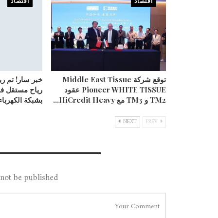
اقتصاد
اقتصاد
توقع شركة Middle East Tissue
خبر سار! تم ر
Pioneer WHITE TISSUE عقود
رياح مستقل ف
TM2 و TM3 مع HiCredit Heavy…
بشبكة الكهرباء
NEXT
PREV
Leave A Reply
not be published.