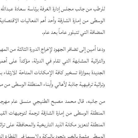
للرطب من جانب مجلس إدارة الغرفة برئاسة سعادة عبدالله س
الوسطى من إمارة الشارقة وأحد أهم الفعاليات الاقتصادية
المضافة التي تتبلور عاماً بعد عام.
ودعا أمين إلى تضافر الجهود لإخراج الدورة الثالثة من ال
والتراثية المشابهة التي تقام في الدولة، مؤكداً على أه
الجديدة بموازاة تسخير كافة الإمكانات المتاحة للارتقاء
وتراثية ترفيهية جاذبة لأهالي وأبناء المنطقة الوسطى من م
من جانبه، قال محمد مصبح الطنيجي منسق عام مهرجان ا
المنطقة الوسطى من إمارة الشارقة ترجمة لتوجيهات القي
المنطقة لتعزيز مكانة الذيد التاريخية والمحافظة على ترا
الوسطى مثمرة بالخير وتجود بالبركة ولاسيما في القطاع الز