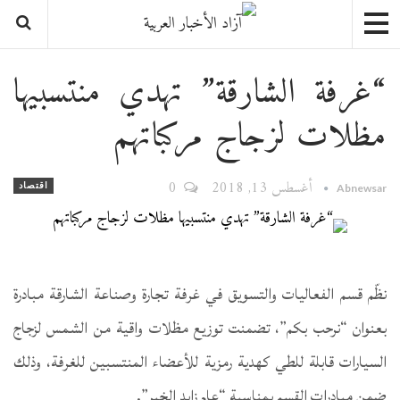
“غرفة الشارقة” تهدي منتسبيها
مظلات لزجاج مركباتهم
أغسطس 13, 2018
0
اقتصاد
Abnewsar
نظّم قسم الفعاليات والتسويق في غرفة تجارة وصناعة الشارقة مبادرة
بعنوان “نرحب بكم”، تضمنت توزيع مظلات واقية من الشمس لزجاج
السيارات قابلة للطي كهدية رمزية للأعضاء المنتسبين للغرفة، وذلك
ضمن مبادرات القسم بمناسبة “عام زايد الخير”.