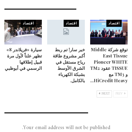
You Might Also Like
اقتصاد
اقتصاد
اقتصاد
توقع شركة Middle
خبر سار! تم ربط
سيارة «فريلاندر 8»
East Tissue
أكبر مشروع طاقة
تظهر علناً لأول مرة
Pioneer WHITE
رياح مستقل في
قبيل إطلاقها
TISSUE عقود TM2
الشرق الأوسط
الرسمي في أبوظبي
و TM3 مع
بشبكة الكهرباء
HiCredit Heavy…
بالكامل.
NEXT
PREV
Leave A Reply
Your email address will not be published.