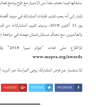
سابقاتها فيما نختتم عقداً من الامتياز مع طرح برنامج فعالي
والعالميين، مع محكّم مستقل تتمثل مهمته في مراجعة إج
للاطلاع على فئات “جوائز ميبرا 2018” وقواعد وشروط المشاركة، يرجى زيارة الموقع الإلكتروني:
www.mepra.org/awards
للاستفسار عن فرص المشاركة، يرجى المراسلة عبر البريد ا
GOOGLE+
TWITTER
FACEBOOK
You Might Also Like