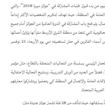
اليوم عن بدء قبول طلبات المشاركة في “جوائز ميبرا 2018″، والتي
ت العامة في المنطقة، حيث تهدف لتكريم الشخصيات الأكثر إبداعاً
ال. وتم فتح باب المشاركة في الدورة العاشرة من الجوائز أمام جميع
كومية التي تتخذ من منطقة الشرق الأوسط مقراً لها وتزاول أعمالها
في مجال الاتصالات والعلاقات العامة، ليتم الكشف عن أسماء الفائزين في حفل تستضيفه دبي يوم الأربعاء 21 نوفمبر
 للحفل الرئيسي بسلسلة من الفعاليات المتعلقة بالقطاع، مثل مؤتمر
 فضلاً عن العديد من الورش التدريبية. وستتيح الفعالية الاحتفالية
ة لمتخصصي العلاقات العامة والاتصال في المنطقة كي يتعلموا ويتشاركوا معارفهم
لعربية المتحدة.
تألف من 28 فئة تشمل جوائز جديدة مثل: