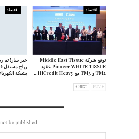
اقتصاد
اقتصاد
توقع شركة Middle East Tissue
خبر سار! تم ر
Pioneer WHITE TISSUE عقود
رياح مستقل ف
TM2 و TM3 مع HiCredit Heavy…
بشبكة الكهرباء
NEXT
PREV
Leave A Reply
not be published.