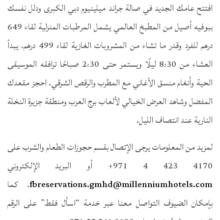
افتتح عامك الجديد في صالة جراند ميلينيوم دبي الكبرى ودلل نفسك
ببوفيه أصيل من المطبخ العالمي يشمل المرطبات المنزلية لقاء 649
درهم للفرد وقدر ما تشاء من المشروبات الغازية لقاء 499 درهم. يبدأ
العشاء من 8:30 ليلًا ويستمر حتى 2:30 صباحًا ترافقه الموسيقى
الحية وأنغام منسق الأغاني مع المطرب والرقص الشرقي. احجز مقعدك
المفضل وشاهد العرض الخيالي لألعاب برج العرب ومنطقة جزيرة النخلة
النارية عند انتصاف الليل.
لمزيد من المعلومات يرجى الإتصال بقسم حجوزات الطعام والشرب على
4170 423 4 971+ أو البريد الإلكتروني
fbreservations.gmhd@millenniumhotels.com
. كما
بإمكان الضيوف التواصل معنا عبر خدمة “اسأل فقط” على الرقم