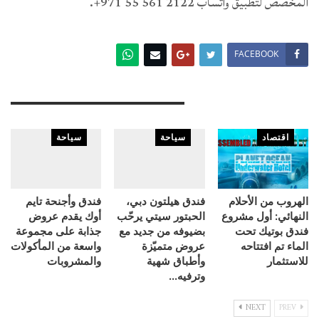
المخصص لتطبيق واتساب 2122 561 55 971+.
FACEBOOK
You Might Also Like
اقتصاد
سياحة
سياحة
الهروب من الأحلام
فندق هيلتون دبي،
فندق وأجنحة تايم
النهائي: أول مشروع
الحبتور سيتي يرحّب
أوك يقدم عروض
فندق بوتيك تحت
بضيوفه من جديد مع
جذابة على مجموعة
الماء تم افتتاحه
عروض متميّزة
واسعة من المأكولات
للاستثمار
وأطباق شهية
والمشروبات
وترفيه…
NEXT
PREV