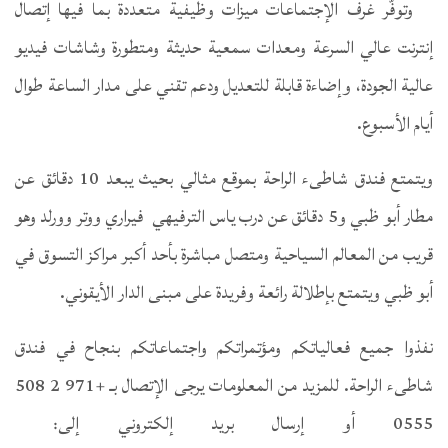
وتوفّر غرف الإجتماعات ميزات وظيفية متعددة بما فيها إتصال
إنترنت عالي السرعة ومعدات سمعية حديثة ومتطورة وشاشات فيديو
عالية الجودة، وإضاءة قابلة للتعديل ودعم تقني على مدار الساعة طوال
أيام الأسبوع.
ويتمتع فندق شاطىء الراحة بموقع مثالي بحيث يبعد 10 دقائق عن
مطار أبو ظبي و5 دقائق عن درب ياس الترفيهي فيراري ووتر وورلد وهو
قريب من المعالم السياحية ومتصل مباشرة بأحد أكبر مراكز التسوق في
أبو ظبي ويتمتع بإطلالة رائعة وفريدة على مبنى الدار الأيقوني.
نفذوا جميع فعالياتكم ومؤتمراتكم واجتماعاتكم بنجاح في فندق
شاطىء الراحة. للمزيد من المعلومات يرجى الإتصال بـ +971 2 508
0555 أو إرسال بريد إلكتروني إلى: