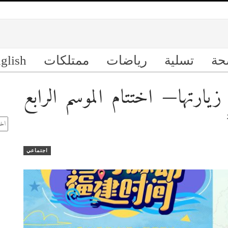
حة
تسلية
رياضات
ممتلكات
glish
يارتها— اختتام الموسم الرابع
ال
الأ
اجتماعي