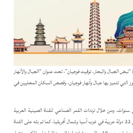
“نبض الجبال والبحار، توقيت فوجيان”، تحت عنوان “الجبال والأنهار
ز التي تتميز بها جبال وأنهار فوجيان، وقصص السكان المحليين في
وات. ومن خلال ترددات القمر الصناعي للقناة الصينية العربية
وصل هذا البرنامج إلى ما يقرب من 500 مليون شخص في 22 دولة عربية في غرب آسيا وشمال أفريقيا. كما تم بثه على القناة
الوطنية في الإمارات العربية المتحدة، ما جعله يصل إلى ما يقرب من 10 ملايين مشاهد إماراتي. علاوة على ذلك، وبفضل