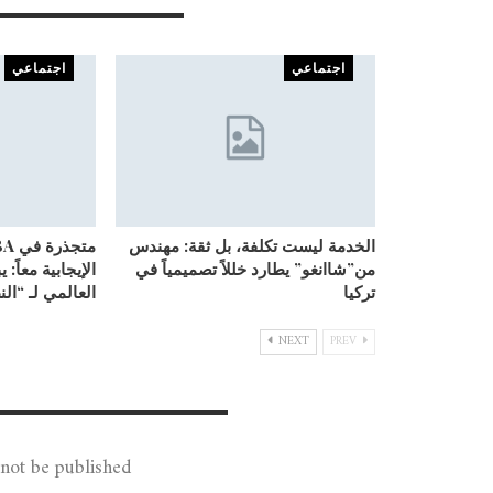
You Might Also Like
اجتماعي
اجتماعي
الخدمة ليست تكلفة، بل ثقة: مهندس
من”شاانغو” يطارد خللاً تصميمياً في
الإيجابية معاً: 
تركيا
العالمي لـ “ال
NEXT
PREV
Leave A Reply
not be published.