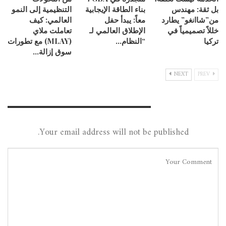
بل ثقة: مهندس
بناء الطاقة الإيجابية
التنظيمية إلى النمو
من”شاانغو” يطارد
معاً: يبدأ حفل
العالمي: كيف
خللاً تصميمياً في
الإطلاق العالمي لـ
تعاملت ملاي
تركيا
“النظام…
(MLAY) مع تطورات
سوق إزالة…
NEXT
PREV
Leave A Reply
Your email address will not be published.