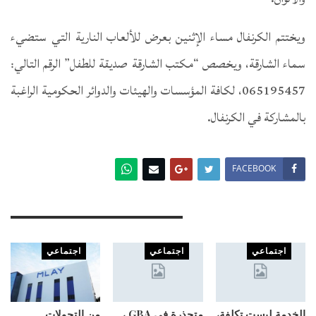
ويختتم الكرنفال مساء الإثنين بعرض للألعاب النارية التي ستضيء
سماء الشارقة، ويخصص “مكتب الشارقة صديقة للطفل” الرقم التالي:
065195457، لكافة المؤسسات والهيئات والدوائر الحكومية الراغبة
بالمشاركة في الكرنفال.
FACEBOOK
You Might Also Like
اجتماعي
اجتماعي
اجتماعي
الخدمة ليست تكلفة،
متجذرة في GBA ،
من التحولات