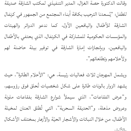
وقالت الدكتورة حصة الغزال، المدير التنفيذي لمكتب الشارقة صديقة
للطفل: “يُسعدنا الترحيب بكافة أبناء المجتمع من الجمهور في كرنفال
الشارقة للأطفال واليافعين الأول، كما ندعو الدوائر والهيئات
والمؤسسات الحكومية للمشاركة في الكرنفال، الذي يحتفي بالأطفال
واليافعين، وبإنجازات إمارة الشارقة في توفير بيئة حاضنة لهم
ولأحلامهم وتطلعاتهم”.
ويشمل المهرجان ثلاث فعاليات رئيسة، هي: “الأحلام الطائرة”، حيث
يشهد الزوار بالونات طائرة على شكل شخصيات تُحلق فوق رؤوسهم،
و”عرض الفقاعات”، الذي سيملأ شوارع الشارقة بفقاعات ملونة
وعروض مذهلة، و”الحديقة السحرية”، التي تُطلق العنان لمخيلة
الأطفال، من خلال النباتات والأشجار الحيّة والأزهار بمختلف الأشكال
والألوان.