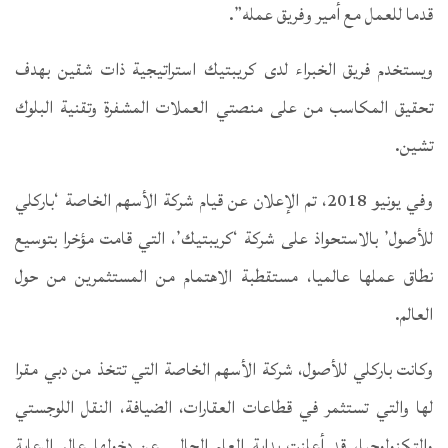
قدما للعمل مع أمير وفريق عمله”.
ويستخدم فريق الخبراء لدى كريبتيك استراتيجية ذات شقين بهدف
تحقيق المكاسب من على منصتي العملات المشفرة وتقنية البلوك
تشين.
وفي يونيو 2018، تم الإعلان عن قيام شركة الأسهم الخاصة ‘باركلي
للأصول’ بالاستحواذ على شركة ‘كريبتيك’، التي قامت مؤخرا بتوسيع
نطاق عملها عالميا، مستقطبة الاهتمام من المستثمرين من حول
العالم.
وكانت باركلي للأصول، شركة الأسهم الخاصة التي تتخذ من دبي مقرا
لها والتي تستثمر في قطاعات العقارات، الضيافة، النقل اللوجستي
والتكنولوجيا، قد أعلنت بداية العام الحالي عن دخولها عالم الرعاية