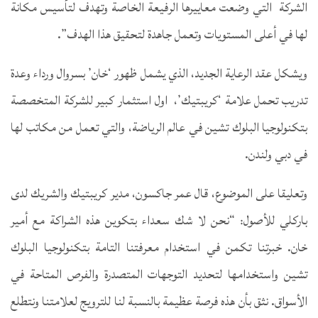
الشركة التي وضعت معاييرها الرفيعة الخاصة وتهدف لتأسيس مكانة
لها في أعلى المستويات وتعمل جاهدة لتحقيق هذا الهدف”.
ويشكل عقد الرعاية الجديد، الذي يشمل ظهور ‘خان’ بسروال ورداء وعدة
تدريب تحمل علامة ‘كريبتيك’، اول استثمار كبير للشركة المتخصصة
بتكنولوجيا البلوك تشين في عالم الرياضة، والتي تعمل من مكاتب لها
في دبي ولندن.
وتعليقا على الموضوع، قال عمر جاكسون، مدير كريبتيك والشريك لدى
باركلي للأصول: “نحن لا شك سعداء بتكوين هذه الشراكة مع أمير
خان. خبرتنا تكمن في استخدام معرفتنا التامة بتكنولوجيا البلوك
تشين واستخدامها لتحديد التوجهات المتصدرة والفرص المتاحة في
الأسواق. نثق بأن هذه فرصة عظيمة بالنسبة لنا للترويج لعلامتنا ونتطلع