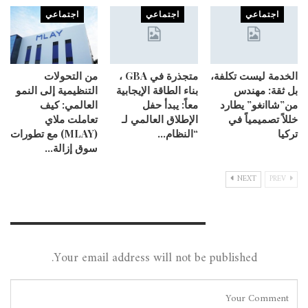
اجتماعي
اجتماعي
اجتماعي
الخدمة ليست تكلفة،
متجذرة في GBA ،
من التحولات
بل ثقة: مهندس
بناء الطاقة الإيجابية
التنظيمية إلى النمو
من”شاانغو” يطارد
معاً: يبدأ حفل
العالمي: كيف
خللاً تصميمياً في
الإطلاق العالمي لـ
تعاملت ملاي
تركيا
“النظام…
(MLAY) مع تطورات
سوق إزالة…
NEXT
PREV
Leave A Reply
Your email address will not be published.