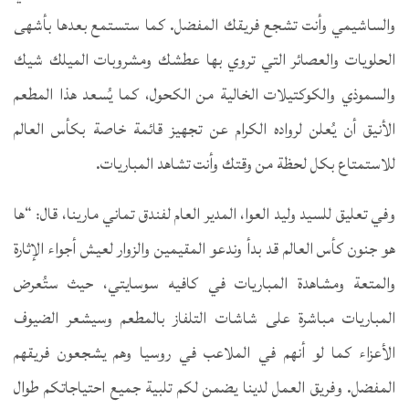
والساشيمي وأنت تشجع فريقك المفضل. كما ستستمع بعدها بأشهى
الحلويات والعصائر التي تروي بها عطشك ومشروبات الميلك شيك
والسموذي والكوكتيلات الخالية من الكحول، كما يُسعد هذا المطعم
الأنيق أن يُعلن لرواده الكرام عن تجهيز قائمة خاصة بكأس العالم
للاستمتاع بكل لحظة من وقتك وأنت تشاهد المباريات.
وفي تعليق للسيد وليد العوا، المدير العام لفندق تماني مارينا، قال: “ها
هو جنون كأس العالم قد بدأ وندعو المقيمين والزوار لعيش أجواء الإثارة
والمتعة ومشاهدة المباريات في كافيه سوسايتي، حيث ستُعرض
المباريات مباشرة على شاشات التلفاز بالمطعم وسيشعر الضيوف
الأعزاء كما لو أنهم في الملاعب في روسيا وهم يشجعون فريقهم
المفضل. وفريق العمل لدينا يضمن لكم تلبية جميع احتياجاتكم طوال