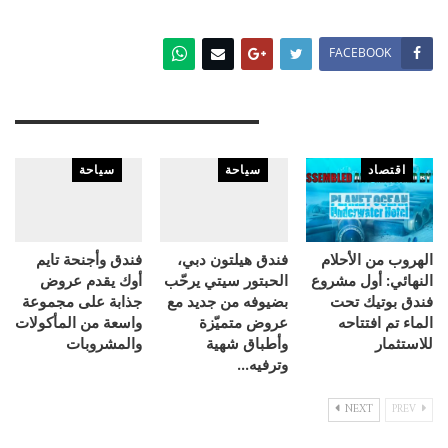
FACEBOOK
You Might Also Like
اقتصاد
سياحة
سياحة
الهروب من الأحلام
فندق هيلتون دبي،
فندق وأجنحة تايم
النهائي: أول مشروع
الحبتور سيتي يرحّب
أوك يقدم عروض
فندق بوتيك تحت
بضيوفه من جديد مع
جذابة على مجموعة
الماء تم افتتاحه
عروض متميّزة
واسعة من المأكولات
للاستثمار
وأطباق شهية
والمشروبات
وترفيه…
NEXT
PREV