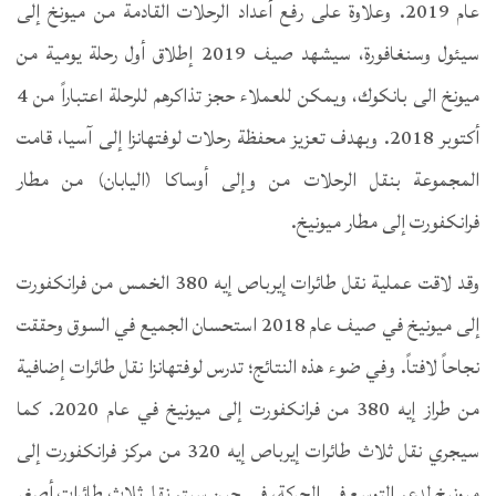
عام 2019. وعلاوة على رفع أعداد الرحلات القادمة من ميونخ إلى
سيئول وسنغافورة، سيشهد صيف 2019 إطلاق أول رحلة يومية من
ميونخ الى بانكوك، ويمكن للعملاء حجز تذاكرهم للرحلة اعتباراً من 4
أكتوبر 2018. وبهدف تعزيز محفظة رحلات لوفتهانزا إلى آسيا، قامت
المجموعة بنقل الرحلات من وإلى أوساكا (اليابان) من مطار
فرانكفورت إلى مطار ميونيخ.
وقد لاقت عملية نقل طائرات إيرباص إيه 380 الخمس من فرانكفورت
إلى ميونيخ في صيف عام 2018 استحسان الجميع في السوق وحققت
نجاحاً لافتاً. وفي ضوء هذه النتائج؛ تدرس لوفتهانزا نقل طائرات إضافية
من طراز إيه 380 من فرانكفورت إلى ميونيخ في عام 2020. كما
سيجري نقل ثلاث طائرات إيرباص إيه 320 من مركز فرانكفورت إلى
ميونيخ لدعم التوسع في الحركة، في حين سيتم نقل ثلاث طائرات أصغر