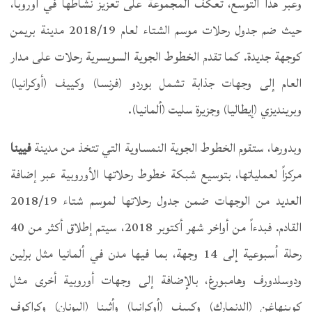
وعبر هذا التوسع، تعكف المجموعة على تعزيز نشاطها في أوروبا،
حيث ضم جدول رحلات موسم الشتاء لعام 2018/19 مدينة بريمن
كوجهة جديدة. كما تقدم الخطوط الجوية السويسرية رحلات على مدار
العام إلى وجهات جذابة تشمل بوردو (فرنسا) وكييف (أوكرانيا)
وبرينديزي (إيطاليا) وجزيرة سليت (ألمانيا).
وبدورها، ستقوم الخطوط الجوية النمساوية التي تتخذ من مدينة
فيينا
مركزاً لعملياتها، بتوسيع شبكة خطوط رحلاتها الأوروبية عبر إضافة
العديد من الوجهات ضمن جدول رحلاتها لموسم شتاء 2018/19
القادم. فبدءاً من أواخر شهر أكتوبر 2018، سيتم إطلاق أكثر من 40
رحلة أسبوعية إلى 14 وجهة، بما فيها مدن في ألمانيا مثل برلين
ودوسلدورف وهامبورغ، بالإضافة إلى وجهات أوروبية أخرى مثل
كوبنهاغن (الدنمارك) وكييف (أوكرانيا) وأثينا (اليونان) وكراكوف