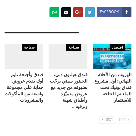
FACEBOOK
You Might Also Like
اقتصاد
سياحة
سياحة
الهروب من الأحلام
فندق هيلتون دبي،
فندق وأجنحة تايم
النهائي: أول مشروع
الحبتور سيتي يرحّب
أوك يقدم عروض
فندق بوتيك تحت
بضيوفه من جديد مع
جذابة على مجموعة
الماء تم افتتاحه
عروض متميّزة
واسعة من المأكولات
للاستثمار
وأطباق شهية
والمشروبات
وترفيه…
NEXT
PREV