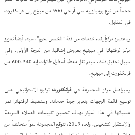
حجماً من نوع بومباردييه سي آر جي 900 من ميونخ إلى فرانكفورت
في المقابل.
وباعتباره مركزاً يقدم خدمات من فئة “الخمس نجوم”، سيتم أيضاً تعزيز
مركز لوفتهانزا في ميونيخ بعروض إضافية من الدرجة الأولى. وفي
سبيل تحقيق ذلك، سيتم نقل معظم أسطول طائرات إيه 340-600 من
فرانكفورت إلى ميونيخ.
وسيواصل مركز المجموعة في
فرانكفورت
تركيزه الاستراتيجي على
توسيع قائمة الوجهات وتعزيز جودة خدماته. وستضبط لوفتهانزا نمو
عملياتها في هذا المركز بهدف تحسين تقييمات العملاء السريعة
والاستقرار التشغيلي. ولعام 2019، تتوقع المجموعة نمواً منخفضاً من