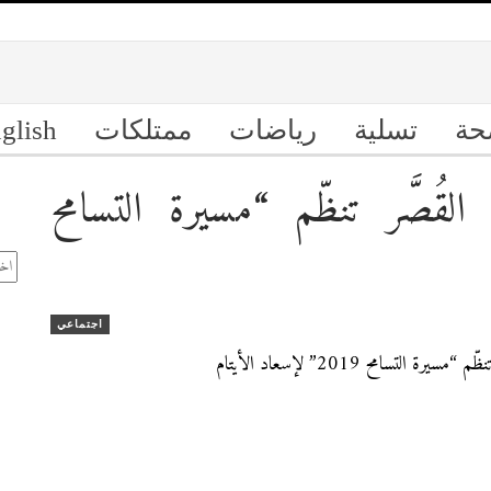
حة
تسلية
رياضات
ممتلكات
glish
ُصَّر تنظّم “مسيرة التسامح
ال
الأ
اجتماعي