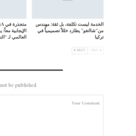
الخدمة ليست تكلفة، بل ثقة: مهندس
من”شاانغو” يطارد خللاً تصميمياً في
الإيجابية معاً: 
تركيا
العالمي لـ “ال
NEXT
PREV
Leave A Reply
not be published.