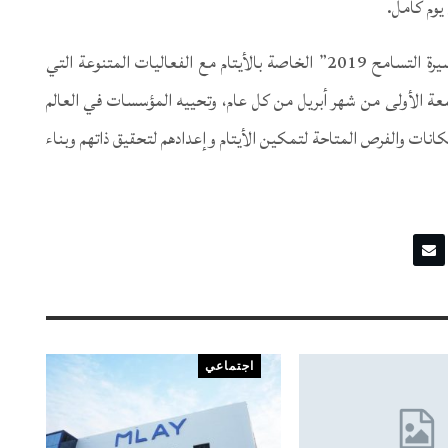
وم كامل.
وتزامن تنظيم مؤسسة الأوقاف وشؤون القُصّر لفعالية “مسيرة التسامح 2019” الخاصة بالأيتام مع الفعاليات المتنوعة التي
لجمعة الأولى من شهر أبريل من كل عام، وتحييه المؤسسات في العالم
انات والفرص المتاحة لتمكين الأيتام وإعدادهم لتحقيق ذاتهم وبناء
اجتماعي