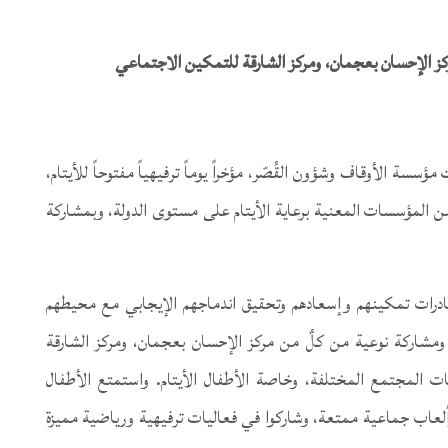
كز الإحسان بعجمان، ومركز الشارقة للتمكين الاجتماعي
ة الأوقاف وشؤون القُصّر، مؤخراً يوماً ترفيهياً مفتوحاً للأيتام،
20″، بالتعاون مع عدد من المؤسسات المعنية برعاية الأيتام على مستوى الدولة، وبمشاركة
لمبادرات تمكينهم وإسعادهم وتحقيق اندماجهم الإيجابي مع محيطهم
 ومشاركة نوعية من كلٌ من مركز الإحسان بعجمان، ومركز الشارقة
ت المجتمع المختلفة، وخاصة الأطفال الأيتام. واستمتع الأطفال
امح 2019” بأجواء ترفيهية وألعاب جماعية ممتعة، وشاركوا في فعاليات ترفيهية ورياضية مميزة