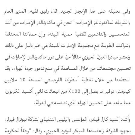
وفي تعليقه على هذا الإنجاز الجديد، قال رفيق فقيه، المدير العام
والشريك لماكدونالدز الإمارات: “نحن في ماكدونالدز الإمارات من أشد
المتحمسين والداعمين لقضية حماية البيئة، وإن حملاتنا المختلفة
وشراكتنا الطويلة مع مجموعة الإمارات للبيئة هي خير دليل على ذلك.
وتعتبر مبادرة الديزل الحيوي مثالاً حيًا على دور ماكدونالدز الإمارات في
تحسين مجتمعاتنا من خلال المساهمة في منع تدهور جودة الهواء. وقد
استطعنا من خلال تغطية أسطولنا اللوجستي لمسافة 10 ملايين
كيلومتر، توفير ما يصل إلى 100٪ من انبعاثات ثاني أكسيد الكربون،
مما ساعد على تحسين الهواء الذي نتنفسه في الدولة.
وأشاد السيد كارل فيلدر، المؤسس والرئيس التنفيذي لشركة نيوترال فيولز،
بجهود الشركة واعتمادها المبكر للوقود الحيوي، وقال: “وفقاً لحكومة