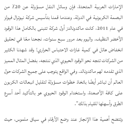
الإمارات العربية المتحدة، فإن وسائل النقل مسؤولة عن 20٪ من
البصمة الكربونية في الدولة. وعندما قمنا بتأسيس شركة نيوترال فيولز
في عام 2011، كانت ماكدونالدز أول شركة تتبنى بالكامل هذا الوقود
الأخضر النظيف. واليوم بعد مرور سبع سنوات، نجحنا معًا في تحقيق
انخفاض هائل في كمية غازات الاحتباس الحراري! وقد شهدنا الكثير
من الشركات تتجه نحو الوقود الحيوي الذي ننتجه، بفضل المثال المميز
الذي تقدمه لهم ماكدونالد. وفي الواقع يتوجب على جميع الشركات حول
العالم أن تباشر أيضًا باتخاذ خطوات مسؤولة لتقليل انبعاثات الكربون
على كافة الأصعدة، واستخدام الوقود الحيوي هو بالتأكيد أحد أسرع
الطرق وأسهلها للقيام بذلك”.
وتتضح أهمية هذا الإنجاز عند وضع الأرقام في سياق ملموس، حيث