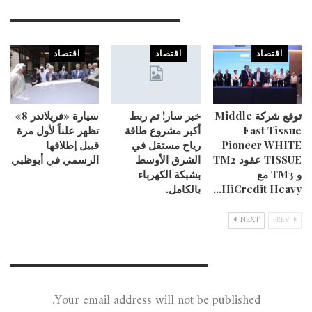
You Might Also Like
اقتصاد
اقتصاد
اقتصاد
توقع شركة Middle
خبر سار! تم ربط
سيارة «فريلاندر 8»
East Tissue
أكبر مشروع طاقة
تظهر علناً لأول مرة
Pioneer WHITE
رياح مستقل في
قبيل إطلاقها
TISSUE عقود TM2
الشرق الأوسط
الرسمي في أبوظبي
و TM3 مع
بشبكة الكهرباء
HiCredit Heavy…
بالكامل.
NEXT
PREV
Leave A Reply
Your email address will not be published.