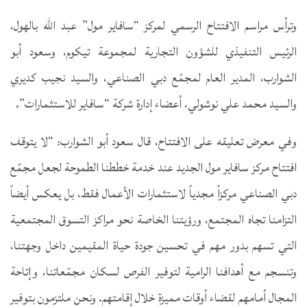
وترأس مراسم الافتتاح الرسمي لمركز “سافاير مول” عبد الله بالهول،
الرئيس التنفيذي للشؤون التجارية لمجموعة تيكوم، وسعود أبو
الشوارب، المدير العام لمجمّع دبي الصناعي، والسيد نجيب كديري
والسيد محمد علي نوشولي، أعضاء إدارة شركة “سافاير للاستثمارات”.
وفي معرض تعليقه على الافتتاح، قال سعود أبو الشوارب: “لا يتوقف
افتتاح مركز سافاير مول الجديد عند خدمة خططنا الطموحة لجعل مجمّع
دبي الصناعي مركزاً مجدياً لاستثمارات الأعمال فقط، بل يعكس أيضاً
التزامنا تجاه المجتمع، ورؤيتنا الخاصة نحو مراكز التسوق المجتمعية
التي تسهم بدور مهم في تحسين جودة حياة المقيمين داخل وجهتنا،
وتنسجم مع أهدافنا الرامية لتوفير الفرص لسكان مجمّعاتنا، وإتاحة
المجال أمامهم لقضاء أوقات مميزة خلال إقامتهم. ونحن ملتزمون بتوفير