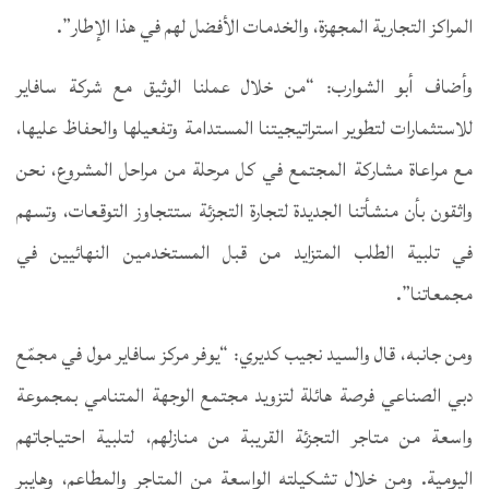
المراكز التجارية المجهزة، والخدمات الأفضل لهم في هذا الإطار”.
وأضاف أبو الشوارب: “من خلال عملنا الوثيق مع شركة سافاير
للاستثمارات لتطوير استراتيجيتنا المستدامة وتفعيلها والحفاظ عليها،
مع مراعاة مشاركة المجتمع في كل مرحلة من مراحل المشروع، نحن
واثقون بأن منشأتنا الجديدة لتجارة التجزئة ستتجاوز التوقعات، وتسهم
في تلبية الطلب المتزايد من قبل المستخدمين النهائيين في
مجمعاتنا”.
ومن جانبه، قال والسيد نجيب كديري: “يوفر مركز سافاير مول في مجمّع
دبي الصناعي فرصة هائلة لتزويد مجتمع الوجهة المتنامي بمجموعة
واسعة من متاجر التجزئة القريبة من منازلهم، لتلبية احتياجاتهم
اليومية. ومن خلال تشكيلته الواسعة من المتاجر والمطاعم، وهايبر