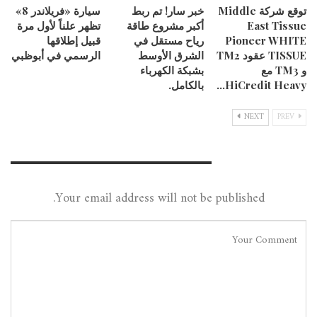
توقع شركة Middle
خبر سار! تم ربط
سيارة «فريلاندر 8»
East Tissue
أكبر مشروع طاقة
تظهر علناً لأول مرة
Pioneer WHITE
رياح مستقل في
قبيل إطلاقها
TISSUE عقود TM2
الشرق الأوسط
الرسمي في أبوظبي
و TM3 مع
بشبكة الكهرباء
HiCredit Heavy…
بالكامل.
NEXT
PREV
Leave A Reply
Your email address will not be published.