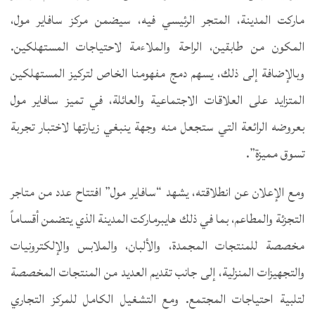
ماركت المدينة، المتجر الرئيسي فيه، سيضمن مركز سافاير مول،
المكون من طابقين، الراحة والملاءمة لاحتياجات المستهلكين.
وبالإضافة إلى ذلك، يسهم دمج مفهومنا الخاص لتركيز المستهلكين
المتزايد على العلاقات الاجتماعية والعائلة، في تميز سافاير مول
بعروضه الرائعة التي ستجعل منه وجهة ينبغي زيارتها لاختبار تجربة
تسوق مميزة”.
ومع الإعلان عن انطلاقته، يشهد “سافاير مول” افتتاح عدد من متاجر
التجزئة والمطاعم، بما في ذلك هايبرماركت المدينة الذي يتضمن أقساماً
مخصصة للمنتجات المجمدة، والألبان، والملابس والإلكترونيات
والتجهيزات المنزلية، إلى جانب تقديم العديد من المنتجات المخصصة
لتلبية احتياجات المجتمع. ومع التشغيل الكامل للمركز التجاري