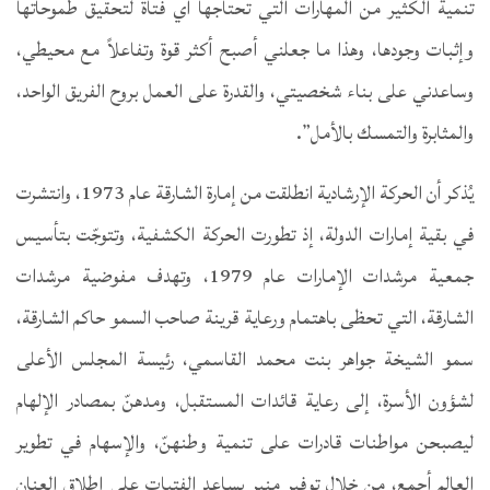
تنمية الكثير من المهارات التي تحتاجها أي فتاة لتحقيق طموحاتها
وإثبات وجودها، وهذا ما جعلني أصبح أكثر قوة وتفاعلاً مع محيطي،
وساعدني على بناء شخصيتي، والقدرة على العمل بروح الفريق الواحد،
والمثابرة والتمسك بالأمل”.
يُذكر أن الحركة الإرشادية انطلقت من إمارة الشارقة عام 1973، وانتشرت
في بقية إمارات الدولة، إذ تطورت الحركة الكشفية، وتتوجّت بتأسيس
جمعية مرشدات الإمارات عام 1979، وتهدف مفوضية مرشدات
الشارقة، التي تحظى باهتمام ورعاية قرينة صاحب السمو حاكم الشارقة،
سمو الشيخة جواهر بنت محمد القاسمي، رئيسة المجلس الأعلى
لشؤون الأسرة، إلى رعاية قائدات المستقبل، ومدهنّ بمصادر الإلهام
ليصبحن مواطنات قادرات على تنمية وطنهنّ، والإسهام في تطوير
العالم أجمع، من خلال توفير منبرٍ يساعد الفتيات على إطلاق العنان