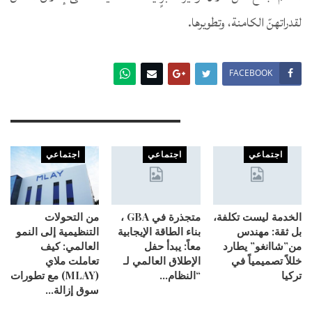
لقدراتهنّ الكامنة، وتطويرها.
FACEBOOK
You Might Also Like
اجتماعي
اجتماعي
اجتماعي
الخدمة ليست تكلفة،
متجذرة في GBA ،
من التحولات
بل ثقة: مهندس
بناء الطاقة الإيجابية
التنظيمية إلى النمو
من”شاانغو” يطارد
معاً: يبدأ حفل
العالمي: كيف
خللاً تصميمياً في
الإطلاق العالمي لـ
تعاملت ملاي
تركيا
“النظام…
(MLAY) مع تطورات
سوق إزالة…