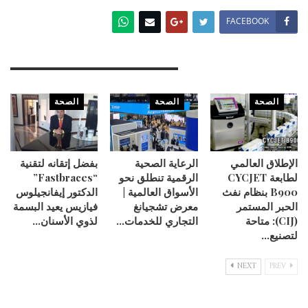
FACEBOOK
You Might Also Like
الصحة
الصحة
الصحة
الإطلاق العالمي
الرعاية الصحية
بفضل إتقانه لتقنية
لطابعة CYCJET
الرقمية تنطلق نحو
“Fastbraces”
B900 بنظام نفث
الأسواق العالمية |
الدكتور إيفانجيلوس
الحبر المستمر
معرض تشجيانغ
فيازيس يعيد البسمة
(CIJ): متاحة
التجاري للخدمات…
لذوي الأسنان…
لتصنيع…
NEXT
PREV