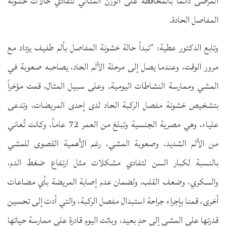
المرضى دائماً بالمحافظة على الوزن المثالي لتفادي حالات خشونة
المفاصل الحادة.
وتابع الدكتور عطية: “تبدأ حالة خشونة المفاصل بألم طفيف يزداد مع
مرور الوقت، وعندما يصل إلى مرحلة الألم الحاد، يصاحبه صعوبة في
المشي وممارسة النشاطات اليومية. وعلى سبيل المثال، قمت مؤخراً
بتشخيص خشونة مفصل الركبة الحاد لدى إحدى المريضات، وتدعى
علياء، وهي مصرية الجنسية وتبلغ من العمر 72 عاماً، وكانت تُعاني
من الألم الشديد، وصعوبة المشي، رغم الأهمية القصوى للمشي
بالنسبة لكبار السن لتفادي مشكلات مثل ارتفاع ضغط الدم،
والسكري، وضعف القلب. ولضمان عدم إصابة المريضة بأي مضاعات
أخرى، قمنا بإجراء جراحة استبدال مفصل الركبة، والتي أدت إلى تحسين
قدرتها على المشي إلى حدٍ بعيد، وباتت اليوم قادرة على ممارسة حياتها