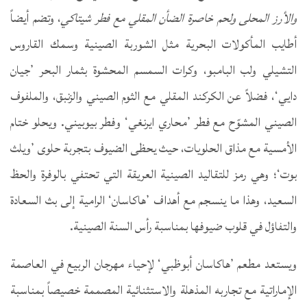
والأرز المحلى ولحم خاصرة الضأن المقلي مع فطر شيتاكي
، وتضم أيضاً
أطايب المأكولات البحرية مثل الشوربة الصينية وسمك القاروس
التشيلي ولب البامبو، وكرات السمسم المحشوة بثمار البحر ’جيان
دايي‘، فضلاً عن الكركند المقلي مع الثوم الصيني والزنبق، والملفوف
الصيني المشوّح مع فطر ’محاري ايرنغي‘ وفطر بيوبيني. ويحلو ختام
الأمسية مع مذاق الحلويات، حيث يحظى الضيوف بتجربة حلوى ’ويلث
بوت‘؛ وهي رمز للتقاليد الصينية العريقة التي تحتفي بالوفرة والحظ
السعيد، وهذا ما ينسجم مع أهداف ’هاكاسان‘ الرامية إلى بث السعادة
والتفاؤل في قلوب ضيوفها بمناسبة رأس السنة الصينية.
ويستعد مطعم ’هاكاسان أبوظبي‘ لإحياء مهرجان الربيع في العاصمة
الإماراتية مع تجاربه المذهلة والاستثنائية المصممة خصيصاً بمناسبة