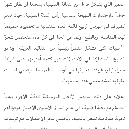
المميز الذي يشكل جزءاً من الثقافة الصينية، يسعدنا أن نطلق شهراً
حافلاً بالاحتفالات البهيجة بمناسبة رأس السنة الصينية. حيث نقدم
لضيوفنا في مهرجان الربيع قائمة طعام استثنائية تم تحضيرها خصيصاً
لهذه المناسبة. وبالطبع، وكما هي الحال في كل عام، سنحتضن شجرة
الأمنيات التي تشكل عنصراً رئيسياً من التقاليد العريقة. وندعو
الضيوف للمشاركة في الاحتفالات عبر كتابة أمنياتهم على شرائط
حمراء ليقوم فريقنا بتعليقها في أرجاء المطعم، ما سيضفي لمسات
حقيقية تجسّد معاني هذه المناسبة”.
وعلاوة على ذلك، ستغمر الألحان الموسيقية العذبة الأجواء يومياً
لتتناغم مع رحلة الضيوف في عالم المذاق الآسيوي الأصيل، موفرةً لهم
تجربة متكاملة تنبض بالحياة. ويكتمل سحر الاحتفالات مع توليفات