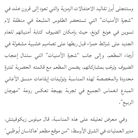
وستتجلى أبرز تقاليد الاحتفالات الرمزية والتي تعود إلى قرون خلت في
“شجرة الأمنيات” التي تستحضر الطقوس المتّبعة في منطقة لام
تسوين في هونغ كونغ، حيث بإمكان الضيوف كتابة أمنياتهم للعام
الجديد على شرائط حمراء قبل ربطها على تصاميم خشبية مشغولة في
أرجاء المطعم. وإلى جانب “شجرة الأمنيات” التي ستنال إعجاب
الضيوف وترحّب بمشاركاتهم، يضمن المطعم مع قائمته الحصرية لفترةٍ
محدودة والمخصصة لهذه المناسبة وتوليفات إيقاعات منسق الأغاني
المبدع انغماس الجميع في تجربة بهيجة تعكس روعة “مهرجان
الربيع”.
وفي معرض تعليقه على هذه المناسبة، قال ميلوس زيكوفيتش،
مدير العمليات في الشرق الأوسط: “من موقع مطعم ’هاكاسان أبوظبي‘