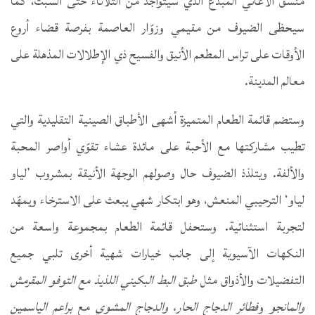
منسق الأغاني المبدع الذي سيتواجد من الثلاثاء حتى السبت، كما
سيحظى الضيوف من مقيمي وزوّار العاصمة بفرصة قضاء أروع
الأوقات على تراس المطعم الأنيق والفسيح ذي الإطلالات المذهلة على
معالم المدينة.
وستضم قائمة الطعام المتميزة أشهى الأطباق الصينية التقليدية والتي
تطيب مشاركتها مع الأحبة على مائدة عشاء تقوّي أواصر المحبة
والألفة. ويتلذذ الضيوف حال وصولهم الوجهة الأنيقة بمشروب ’لياو
لياو‘ الترحيبي المنعش، وهو ابتكار شهي يبعث على الاسترخاء ويمهّد
لتجربة استثنائية. وستحفل قائمة الطعام بمجموعة واسعة من
النكهات الآسيوية إلى جانب خيارات شهية أخرى تلبي جميع
التفضيلات والأذواق مثل
طبق البط البكيني اللذيذ مع التوفو المقرمش
والمانجو
و
فطائر الدجاج الحار، والدجاج المشوي
مع
براعم الياسمين