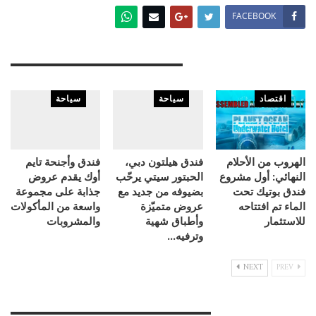
FACEBOOK
You Might Also Like
اقتصاد
سياحة
سياحة
الهروب من الأحلام
فندق هيلتون دبي،
فندق وأجنحة تايم
النهائي: أول مشروع
الحبتور سيتي يرحّب
أوك يقدم عروض
فندق بوتيك تحت
بضيوفه من جديد مع
جذابة على مجموعة
الماء تم افتتاحه
عروض متميّزة
واسعة من المأكولات
للاستثمار
وأطباق شهية
والمشروبات
وترفيه…
NEXT
PREV
Leave A Reply