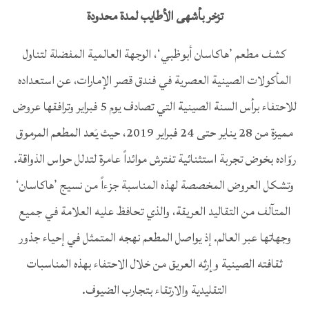
تزخر بأشهى الأطايب لمدة محدودة
كشف مطعم ’هاكاسان أبوظبي‘، الوجهة العالمية المفضلة لتناول
المأكولات الصينية العصرية في فندق قصر الإمارات، عن استعداده
للاحتفاء برأس السنة الصينية التي تصادف يوم 5 فبراير وترافقها عروض
مميزة من 28 يناير حتى 24 فبراير 2019، حيث يَعد المطعم المرموق
روّاده بخوض تجربة استثنائية تفترش موائداً عامرة لتدلل حواس الذواقة.
وتشكل العروض المخصصة لهذه المناسبة جزءاً من نسيج ’هاكاسان‘
المتآلف من التقاليد العريقة، والذي تحافظ عليه العلامة في جميع
وجهاتها عبر العالم. إذ يواصل المطعم نهجه المتمثل في إحياء جذور
ثقافته الصينية وإرثه العريق من خلال الاحتفاء بهذه المناسبات
التقليدية والارتقاء بتجارب الضيوف.