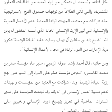
بكل فئاته. ويُسعدنا أن نتمكّن من إبرام العديد من اتفاقيات التعاون
المُشترك، والتي تأتي انطلاقاً من توجّهات صندوق الفرج الاستراتيجية
بعقد شراكات مع مختلف الجهات الرائدة المعنية بدعم الأعمال الخيرية
والإنسانية التي تُبرز الإرث الإنساني الخالد الذي أسسه المغفور له بإذن
الله، الشيخ زايد بن سلطان آل نهيان، وسارت عليه القيادة الرشيدة لتكون
دولة الإمارات من الدول الرائدة في مجال الأعمال الإنسانية”.
ومن جانبه، قال أحمد راشد صوفه الزعابي، مدير عام مؤسسة صقر بن
محمد القاسمي: “تحرص مؤسسة صقر على الدوام إلى السير على نهج
رؤية القيادة الرشيدة، وبناء شراكات مع العديد من المؤسسات والهيئات
لدعم مسيرة العمل الإنساني في الدولة. وقد نجحت المؤسسة على مدى
السنوات الماضية في تعزيز وترسيخ دورها الإنساني والخيري على
المستويين المحلي والعالمي”.