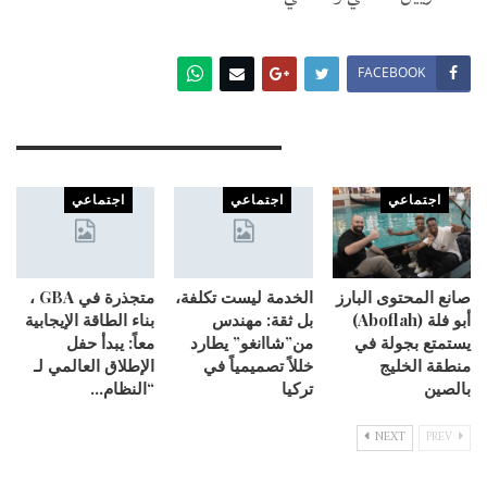
FACEBOOK
You Might Also Like
اجتماعي
اجتماعي
اجتماعي
صانع المحتوى البارز
الخدمة ليست تكلفة،
متجذرة في GBA ،
أبو فلة (Aboflah)
بل ثقة: مهندس
بناء الطاقة الإيجابية
يستمتع بجولة في
من”شاانغو” يطارد
معاً: يبدأ حفل
منطقة الخليج
خللاً تصميمياً في
الإطلاق العالمي لـ
بالصين
تركيا
“النظام…
NEXT
PREV