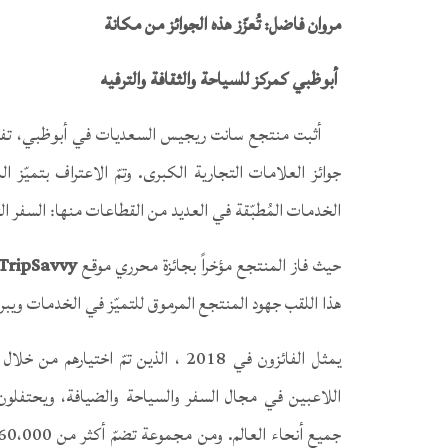
مروان فاضل: تُعزّز هذه الجوائز من مكانة
أبوظبي كمركز للسياحة والثقافة والترفيه
أثبت منتجع سانت ريجيس السعديات في أبوظبي، تفوّق
جوائز العلامات التجارية الكبرى. وتمّ الاعتراف بتميّز
الخدمات المُطبّقة في العديد من القطاعات منها: السفر ال
حيث فاز المنتجع مؤخراً بجائزة محرري موقع
TripSavvy
هذا اللقب جهود المنتجع المرموق للتميّز في الخدمات ويب
يمثل الفائزون في 2018 ، الذين تمّ اختيارهم من خلال مزيج فريد من اختبارات ومعلومات محرري
اللاعبين في مجال السفر والسياحة والضيافة، ويحتفلون 