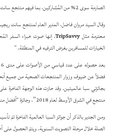
الصارمة سوى 2% من المُشاركين، بما فيهم منتجع سانت ريجيس السعديات.
وقال السيد مروان فاضل، المدير العام لمنتجع سانت ريجي
محترمة مثل
TripSavvy
. إنها صوت خبراء السفر الم
الخيارات للمسافرين بغرض الترفيه في المنطقة. ”
فضلاً عن ضيوف وزوار المنتجعات الصحية من جميع أنحاء 
بجائزتي سبا عالميتين. وقد حازت هذه الوجهة الفاخرة عل
منتجع في الشرق الأوسط لعام 2018″، وجائزة “أفضل منتجع صحي في أبوظبي عام 2018”.
ومن الجدير بالذكر أن جوائز السبا العالمية الفاخرة تمّ 
الصلة خلال مرحلة التصويت السنوية. ويتمّ الحصول على 