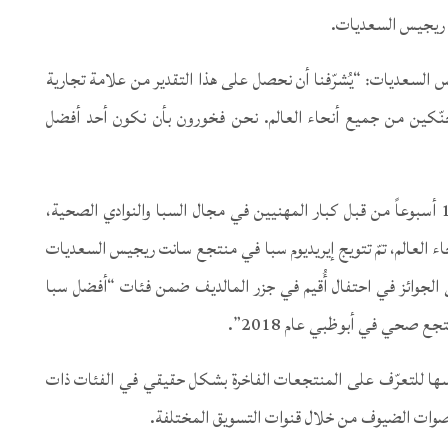
س السعديات: “يُشرّفنا أن نحصل على هذا التقدير من علامة تجارية
ُحنّكين من جميع أنحاء العالم. نحن فخورون بأن نكون أحد أفضل
بعد حصوله على عدد قياسي من الأصوات على مدى 16 أسبوعاً من قبل كبار المهنيين في مجال السبا والنوادي الصحية،
العالم، تمّ تتويج إيريديوم سبا في منتجع سانت ريجيس السعديات
ى الجوائز في احتفال أُقيم في جزر المالديف ضمن فئات “أفضل سبا
تأسيسها للتعرّف على المنتجعات الفاخرة بشكل حقيقي في الفئات ذات
أصوات الضيوف من خلال قنوات التسويق المختلفة.