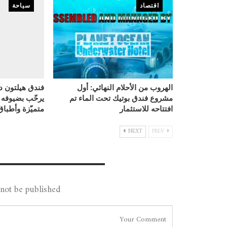
اقتصاد
سياحة
الهروب من الأحلام النهائي: أول
فندق هيلتون د
مشروع فندق بوتيك تحت الماء تم
يرحّب بضيوفه
افتتاحه للاستثمار
متميّزة وأطبا
NEXT
PREV
Leave A Reply
not be published.