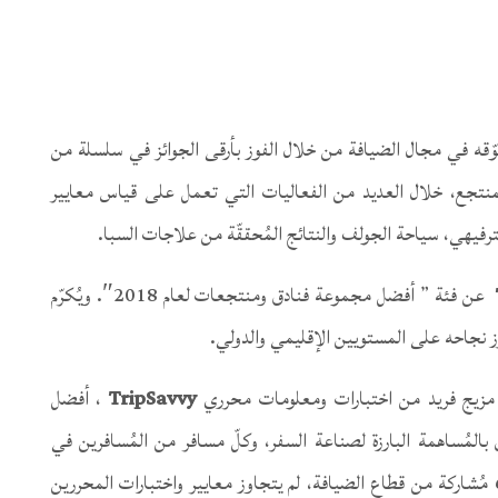
ه في مجال الضيافة من خلال الفوز بأرقى الجوائز في سلسلة من
 المنتجع، خلال العديد من الفعاليات التي تعمل على قياس معايير
ترفيهي، سياحة الجولف والنتائج المُحققّة من علاجات السبا.
عن فئة ” أفضل مجموعة فنادق ومنتجعات لعام 2018″. ويُكرّم
رز نجاحه على المستويين الإقليمي والدولي.
TripSavvy
، أفضل
بالمُساهمة البارزة لصناعة السفر، وكلّ مسافر من المُسافرين في
جميع أنحاء العالم. ومن مجموعة تضمّ أكثر من 60،000 مُشاركة من قطاع الضيافة، لم يتجاوز معايير واختبارات المحررين