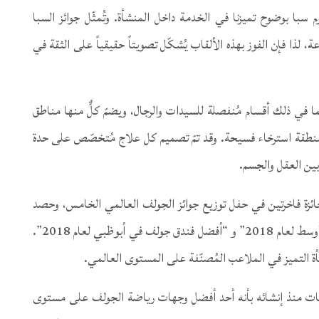
 سبا بوضوح تميزنا في الخدمة داخل المنشأة. وتُمثّل جوائز السبا
عة، لذا فإن الفوز بهذه الألقاب يُشكّل تصويتاً حقيقياً على الثقة في
ا في ذلك أقسام مُنفصلة للسيدات والرجال، ويضمّ كلٌّ منها مناطق
ومنطقة استرخاء فسيحة. وقد تمّ تصميم كل علاج مُتخصّص على حدة
بين العقل والجسم.
زة فاخرتين في حفل توزيع جوائز الجولف العالمي الخامس، وحصد
أعلى تصنيفات في فئة “أفضل فندق جولف في الشرق الأوسط لعام 2018” و “أفضل فندق جولف في أبوظبي لعام 2018”.
فأة التميز في الملاعب المُصنّفة على المستوى العالمي.
ات منذ إنشائه بأنه أحد أفضل وجهات رياضة الجولف على مستوى