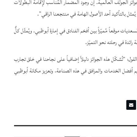
وائز الجولف العالمية. إن وجود المضمار المُناسب لإقامة البطولات
ُمثل بالتأكيد أحد الأصول الهامة في منتجعنا الراقي”.
سانت ريجيس السعديات موقعاً مُميّزاً بين أفخم الفنادق في إمارة أبوظبي. ويُمثّل كلٌّ
ائدة في رحلته نحو التميّز.
ل: “تُشكّل هذه الجوائز دليلاً إضافياً على نجاحنا في خلق تجارب
م أفضل الخدمات والمرافق في هذه الصناعة، وتعزيز مكانة أبوظبي