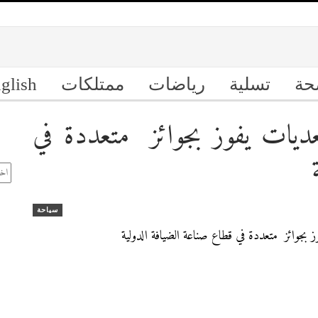
حة
تسلية
رياضات
ممتلكات
glish
يات يفوز بجوائز متعددة في
ال
الأ
سياحة