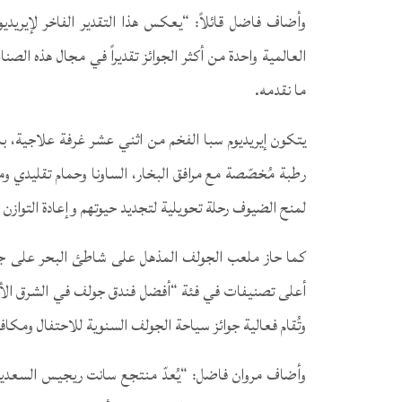
وأضاف فاضل قائلاً: “يعكس هذا التقدير الفاخر لإيريديوم
العالمية واحدة من أكثر الجوائز تقديراً في مجال هذه الصنا
ما نقدمه.
يتكون إيريديوم سبا الفخم من اثني عشر غرفة علاجية، بم
رطبة مُخصّصة مع مرافق البخار، الساونا وحمام تقليدي 
لمنح الضيوف رحلة تحويلية لتجديد حيوتهم وإعادة التوازن 
كما حاز ملعب الجولف المذهل على شاطئ البحر على جائ
وتُقام فعالية جوائز سياحة الجولف السنوية للاحتفال ومكا
وأضاف مروان فاضل: “يُعدّ منتجع سانت ريجيس السعدي