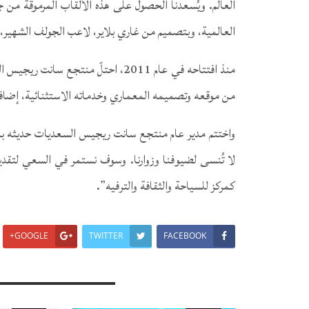
العالم. ويُسعدنا الحصول على هذه الألقاب المرموقة من ج
العالمية، وبتصميم من غاري بلاير، لاعب الجولف الشهير، ي
منذ افتتاحه في عام 2011، احتلّ منتجع 
من موقعه وتصميمه المعماري وخدماته الاستثنائية، إضافة ر
واختتم مدير عام منتجع سانت ريجيس السعديات حديثه بالقو
لا تُنسى لضيوفنا وزوارنا. وسوف نستمر في السعي لتقدي
كمركز للسياحة والثقافة والترفيه”.
GOOGLE+
TWITTER
FACEBOOK
You Might Also Like