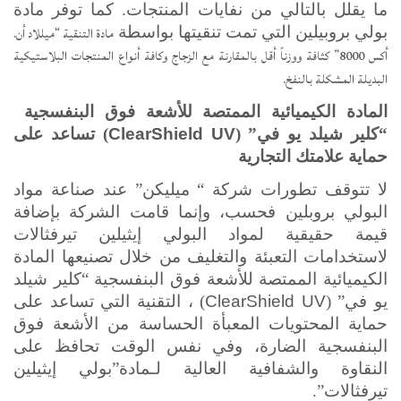
ما يقلل بالتالي من نفايات المنتجات. كما توفر مادة
مادة التنقية “ميللاد أن.
بولي بروبيلين التي تمت تنقيتها بواسطة
أكس 8000” كثافة ووزناً أقل بالمقارنة مع الزجاج وكافة أنواع المنتجات البلاستيكية
البديلة المشكلة بالنفخ.
المادة الكيميائية الممتصة للأشعة فوق البنفسجية
“كلير شيلد يو في” (
ClearShield UV
) تساعد على
حماية علامتك التجارية
لا تتوقف تطورات شركة “
ميليكن” عند صناعة مواد
البولي بروبلين فحسب، وإنما قامت الشركة بإضافة
قيمة حقيقية لمواد البولي إيثيلين تيرفثالات
لاستخدامات التعبئة والتغليف من خلال تصنيعها المادة
الكيميائية الممتصة للأشعة فوق البنفسجية “كلير شيلد
يو في” (
ClearShield UV
) ، التقنية التي تساعد على
حماية المحتويات المعبأة الحساسة من الأشعة فوق
البنفسجية الضارة، وفي نفس الوقت تحافظ على
النقاوة والشفافية العالية لـمادة”بولي إيثيلين
تيرفثالات”.