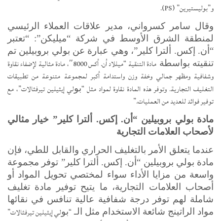
و”بوليستيرين” (
PS
).
وقال سامر كسرواني، مدير علاقات العملاء الرئيسي
لمنطقة الشرق الأوسط في شركة “ميليكن”: “تعتبر
“أن. إكس. ألترا كلير”، وهي عبارة عن بولي بروبيلين تم
مادة التنقية “ميللاد أن. أكس 8000″، مادة مثالية لإضفاء نقاوة
تنقيته بواسطة
وشفافية ومظهر جمالي وخفة وزن واستدامة أكبر لمجموعة متنوعة من تطبيقات
التغليف التجارية. وتوفر هذه المادة نقاوة لمواد مثل “
لي إيثيلين تيرفثالات”، مع
بو
توفير فوائد للعديد من العمليات.”
مادة بولي بروبيلين
“أن. إكس. ألترا كلير” خيار مثالي
لأصحاب العلامات التجارية
عندما يتعلق الأمر بالتغليف الحراري والقابل للطي، فإن
مادة بولي بروبيلين
“أن. إكس. ألترا كلير” توفر مجموعة
واسعة من مزايا الأداء سواء لمختصي تحويل المواد أو
أصحاب العلامات التجارية، ما يتيح توفير مادة تغليف
شاملة لهم توفر درجة شفافية عالية تنافس في نقائها
“
لي إيثيلين تيرفثالات”
مواد الراتينج شائعة الاستخدام مثل الـ
بو