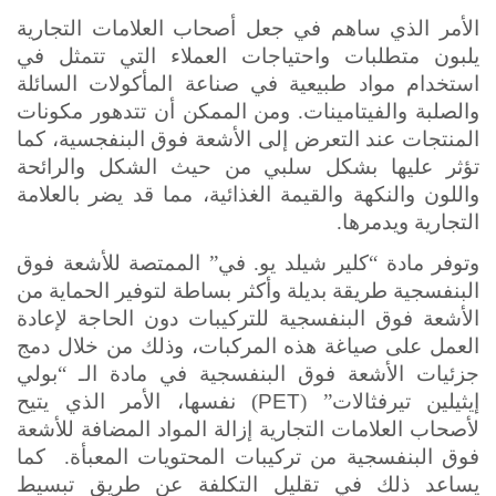
الأمر الذي ساهم في جعل أصحاب العلامات التجارية
يلبون متطلبات واحتياجات العملاء التي تتمثل في
استخدام مواد طبيعية في صناعة المأكولات السائلة
والصلبة والفيتامينات. ومن الممكن أن تتدهور مكونات
المنتجات عند التعرض إلى الأشعة فوق البنفجسية، كما
تؤثر عليها بشكل سلبي من حيث الشكل والرائحة
واللون والنكهة والقيمة الغذائية، مما قد يضر بالعلامة
التجارية ويدمرها.
وتوفر مادة “كلير شيلد يو. في” الممتصة للأشعة فوق
البنفسجية طريقة بديلة وأكثر بساطة لتوفير الحماية من
الأشعة فوق البنفسجية للتركيبات دون الحاجة لإعادة
العمل على صياغة هذه المركبات، وذلك من خلال دمج
جزئيات الأشعة فوق البنفسجية في مادة الـ “بولي
إيثيلين تيرفثالات” (
PET
) نفسها، الأمر الذي يتيح
لأصحاب العلامات التجارية إزالة المواد المضافة للأشعة
فوق البنفسجية من تركيبات المحتويات المعبأة.
كما
يساعد ذلك في تقليل التكلفة عن طريق تبسيط