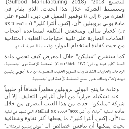
للتصنيع 2018” (
Gulfood Manufacturing 2018
).
وستسلط الشركة خلال هذا الحدث، الذي يقام في
الفترة من 6 إلى 8 نوفمبر المقبل في دبي، الضوء على
NX UltraClear
مادة
بولي بروبيلين “أن. إكس. ألترا كلير” (
PP
) كخيار مثالي ومنخفض التكلفة لمساعدة أصحاب
العلامات التجارية على تلبية احتياجات التغليف المتنامية
الجاذبية البصرية للمنتج.
من حيث كفاءة استخدام الموارد و
كما ستشرح “ميليكن” خلال المعرض كيف تحمي مادة
المادة “كلير شيلد يو. في” (
ClearShield UV
) الممتصة للأشعة فوق البنفسجية،
الزجاجات والحاويات الشفافة وذات التلوين الخفيف المصنوعة من مادة “
لي إيثيلين
بو
تيرفثالات”، وتحافظ على السلع الحساسة للأشعة فوق البنفسجية.
وعادة ما ينتج البولي بروبيلين مظهراً شفافاً أو حليبياً
عند تشكيله حرارياً من أجل أغراض التغليف. إلا أن
شركة “ميليكن” حدت من هذا العيب البصري من خلال
التنقية “ميللاد أن. أكس 8000” (
Millad NX 8000
)، التي تسهم في تنقية
مادة
مادة
“أن. إكس. ألترا كلير”، ما يجعلها أكثر نقاوة وشفافية
“
لي إيثيلين تيرفثالات”
بحيث يمكنها أن تنافس خصائص الـ
بو