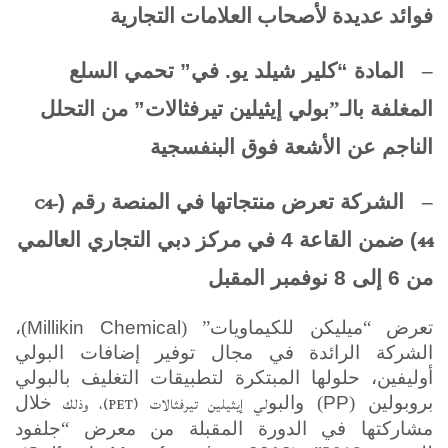
فوائد عديدة لأصحاب العلامات التجارية
–
المادة “كلير شيلد يو. في” تحمي السلع
المغلفة
بالـ”
بولي إيثيلين تيرفثالات” من التحلل
الناجم عن الأشعة فوق البنفسجية
C4-
–
الشركة تعرض منتجاتها في المنصة رقم (
44
) ضمن القاعة 4 في مركز دبي التجاري العالمي
من 6 إلى 8 نوفمبر المقبل
تعرض “ميليكن للكيماويات” (
Millikin Chemical
)
،
الشركة الرائدة في مجال توفير إضافات البولي
أوليفين، حلولها المبتكرة لتطبيقات التغليف بالبولي
لي إيثيلين تيرفثالات (
PET
)، وذلك
بروبولين (
PP
) والبو
خلال
مشاركتها في الدورة المقبلة من معرض “جلفود