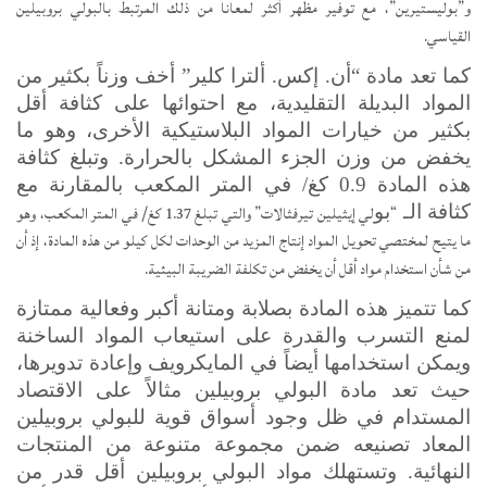
و”بوليستيرين”، مع توفير مظهر أكثر لمعاناً من ذلك المرتبط بالبولي بروبيلين
القياسي.
كما تعد مادة
“أن. إكس. ألترا كلير” أخف وزناً بكثير من
المواد البديلة التقليدية، مع احتوائها على كثافة أقل
بكثير من خيارات المواد البلاستيكية الأخرى، وهو ما
يخفض من وزن الجزء المشكل بالحرارة. وتبلغ كثافة
هذه المادة 0.9 كغ/ في المتر المكعب بالمقارنة مع
“
لي إيثيلين تيرفثالات” والتي تبلغ 1.37 كغ/ في المتر المكعب، وهو
كثافة الـ
بو
ما يتيح لمختصي تحويل المواد إنتاج المزيد من الوحدات لكل كيلو من هذه المادة، إذ أن
من شأن استخدام مواد أقل أن يخفض من تكلفة الضريبة البيئية.
كما تتميز هذه المادة بصلابة ومتانة أكبر وفعالية ممتازة
لمنع التسرب والقدرة على استيعاب المواد الساخنة
ويمكن استخدامها أيضاً في المايكرويف وإعادة تدويرها،
حيث تعد مادة البولي بروبيلين مثالاً على الاقتصاد
المستدام في ظل وجود أسواق قوية للبولي بروبيلين
المعاد تصنيعه ضمن مجموعة متنوعة من المنتجات
النهائية. وتستهلك مواد البولي بروبيلين أقل قدر من