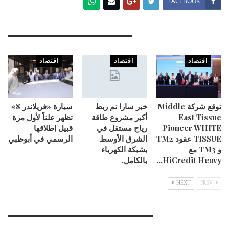
FACEBOOK
You Might Also Like
اقتصاد
اقتصاد
اقتصاد
توقع شركة Middle
خبر سار! تم ربط
سيارة «فريلاندر 8»
East Tissue
أكبر مشروع طاقة
تظهر علناً لأول مرة
Pioneer WHITE
رياح مستقل في
قبيل إطلاقها
TISSUE عقود TM2
الشرق الأوسط
الرسمي في أبوظبي
و TM3 مع
بشبكة الكهرباء
HiCredit Heavy…
بالكامل.
NEXT
PREV
Leave A Reply