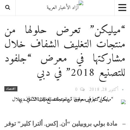
“ميليكن” تعرض حلولها من
منتجات التغليف الشفاف خلال
مشاركتها في معرض “جلفود
للتصنيع 2018” في دبي
أكتوبر 28, 2018
0
اقتصاد
–
مادة بولي بروبيلين
“أن. إكس.
أ
لترا كلير”
توفر