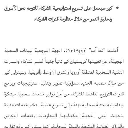
كير سيعمل على تسريع استراتيجية الشركاء للتوجه نحو الأسواق
وتحقيق النمو من خلال منظومة قنوات الشركاء
أعلنت “نت آب” (NetApp)، الجهة المرجعية لبيانات السحابة
الهجينة، عن تعيينها كريستيان كير نائباً جديداً لقسم الشركاء ومسارات
التقنية السحابية لمنطقة أوروبا والشرق الأوسط وأفريقيا. وسيتولى كير
من خلال منصبه الجديد مسؤولية تطوير وتنفيذ استراتيجيات وبرامج
قنوات التوزيع الداعمة للشركاء من أجل توفير خدمات سحابية مبتكرة
وبناء بنية تحتية سحابية تهدف إلى تسريع عملية ابتكار خدمات جديدة
وتحديث البنى التحتية لتكنولوجيا المعلومات وخدمات التخزين
بالذواكر الضوئية المرتبطة بالبيئة السحابية. كما سيقوم كير برفع تقاريره