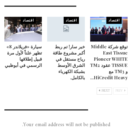
You Might Also Like
اقتصاد
اقتصاد
اقتصاد
توقع شركة Middle
خبر سار! تم ربط
سيارة «فريلاندر 8»
East Tissue
أكبر مشروع طاقة
تظهر علناً لأول مرة
Pioneer WHITE
رياح مستقل في
قبيل إطلاقها
TISSUE عقود TM2
الشرق الأوسط
الرسمي في أبوظبي
و TM3 مع
بشبكة الكهرباء
HiCredit Heavy…
بالكامل.
NEXT
PREV
Leave A Reply
Your email address will not be published.