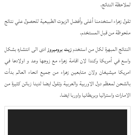
لملاحظة النتائج.
تقول زهراء استخدمنا أغلى وأفضل الزيوت الطبيعية للحصول علي نتائج
ملحوظة من قبل المستخدم.
النتائج المبهرة لكل من استخدم
زيت بروميروز
ادى الى انتشاره بشكل
واسع في أمريكا وكندا لان اقامة زهراء مع زوجها وعد و اولادها في
امريكا ميشيغان ولان متابعين زهراء من جميع انحاء العالم بدأت
بالشحن لمعظم دول الاوربية والعربية وتقول ايضا لدينا زبائن كثيرة من
الامارات واستراليا وبريطانيا واوربا ايضا.
مشغل
الفيديو