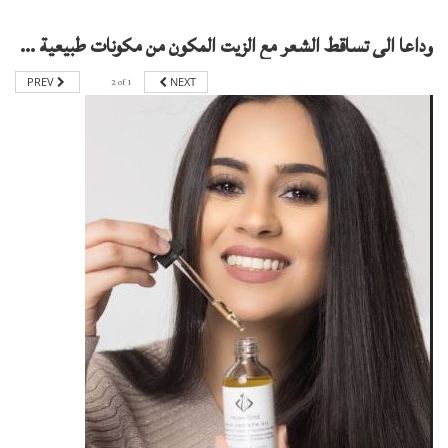
وداعا الى تساقط الشعر مع الزيت المكون من مكونات طبيعية زيت بروميروز promirose hair growth oil. الذي يحل معظم مشاكل الشعر في علبة واحدة
PREV
2
of
1
NEXT