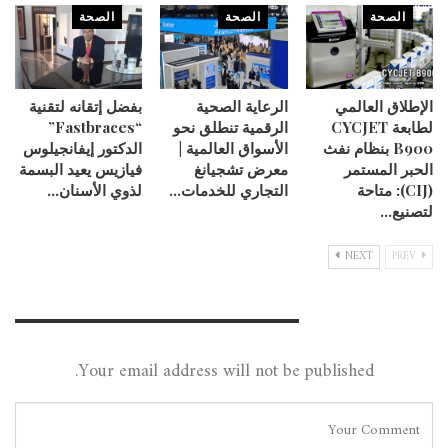
الصحة
الصحة
الصحة
الإطلاق العالمي
الرعاية الصحية
بفضل إتقانه لتقنية
لطابعة CYCJET
الرقمية تنطلق نحو
“Fastbraces”
B900 بنظام نفث
الأسواق العالمية |
الدكتور إيفانجيلوس
الحبر المستمر
معرض تشجيانغ
فيازيس يعيد البسمة
(CIJ): متاحة
التجاري للخدمات…
لذوي الأسنان…
لتصنيع…
NEXT
PREV
Leave A Reply
Your email address will not be published.