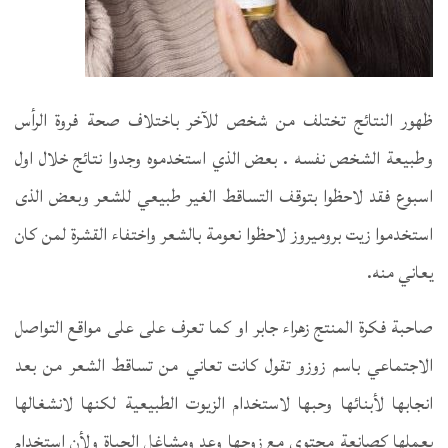
ظهور النتائج تختلف من شخص للآخر باختلاف صحة فروة الرأس
وطبيعة الشخص نفسه . بعض الذي استخدموه وجدوا نتائج خلال اول
اسبوع فقد لاحظوا بتوقف التساقط الغير طبيعي للشعر وبعض الذى
استخدموا زيت بروميروز لاحظوا نعومة بالشعر واختفاء القشرة لمن كان
يعاني منه.
صاحبة فكرة المنتج زهراء جابر او كما تعرف على على مواقع التواصل
الاجتماعي باسم زوزو تقول كانت تعاني من تساقط الشعر من بعد
انجابها لأبنائها وحبها لاستخدام الزيوت الطبيعية لكنها لانشغالها
بعملها كصانعة محتوى مع زوجها وعد ومشاغل الحياة ولأن استخدام