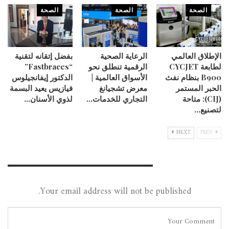
الصحة
الصحة
الصحة
الإطلاق العالمي
الرعاية الصحية
بفضل إتقانه لتقنية
لطابعة CYCJET
الرقمية تنطلق نحو
“Fastbraces”
B900 بنظام نفث
الأسواق العالمية |
الدكتور إيفانجيلوس
الحبر المستمر
معرض تشجيانغ
فيازيس يعيد البسمة
(CIJ): متاحة
التجاري للخدمات…
لذوي الأسنان…
لتصنيع…
NEXT
PREV
Leave A Reply
Your email address will not be published.