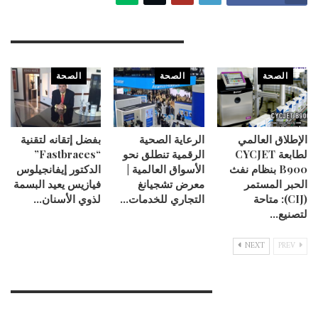
You Might Also Like
الصحة
الصحة
الصحة
الإطلاق العالمي
الرعاية الصحية
بفضل إتقانه لتقنية
لطابعة CYCJET
الرقمية تنطلق نحو
“Fastbraces”
B900 بنظام نفث
الأسواق العالمية |
الدكتور إيفانجيلوس
الحبر المستمر
معرض تشجيانغ
فيازيس يعيد البسمة
(CIJ): متاحة
التجاري للخدمات…
لذوي الأسنان…
لتصنيع…
NEXT
PREV
Leave A Reply