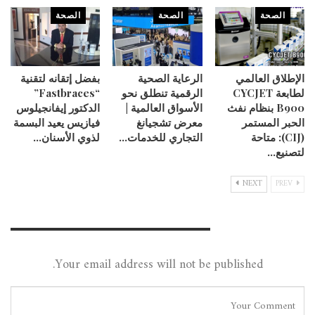
الصحة
الصحة
الصحة
الإطلاق العالمي
الرعاية الصحية
بفضل إتقانه لتقنية
لطابعة CYCJET
الرقمية تنطلق نحو
“Fastbraces”
B900 بنظام نفث
الأسواق العالمية |
الدكتور إيفانجيلوس
الحبر المستمر
معرض تشجيانغ
فيازيس يعيد البسمة
(CIJ): متاحة
التجاري للخدمات…
لذوي الأسنان…
لتصنيع…
NEXT
PREV
Leave A Reply
Your email address will not be published.