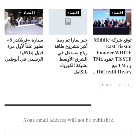
اقتصاد
اقتصاد
اقتصاد
توقع شركة Middle
خبر سار! تم ربط
سيارة «فريلاندر 8»
East Tissue
أكبر مشروع طاقة
تظهر علناً لأول مرة
Pioneer WHITE
رياح مستقل في
قبيل إطلاقها
TISSUE عقود TM2
الشرق الأوسط
الرسمي في أبوظبي
و TM3 مع
بشبكة الكهرباء
HiCredit Heavy…
بالكامل.
NEXT
PREV
Leave A Reply
Your email address will not be published.