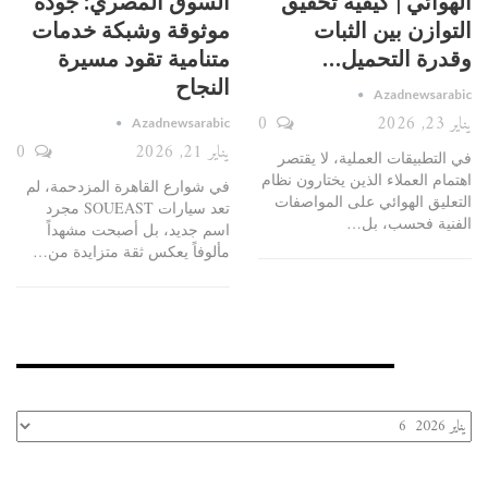
الهوائي | كيفية تحقيق
السوق المصري: جودة
التوازن بين الثبات
موثوقة وشبكة خدمات
وقدرة التحميل…
متنامية تقود مسيرة
النجاح
Azadnewsarabic
يناير 23, 2026
0
Azadnewsarabic
يناير 21, 2026
0
في التطبيقات العملية، لا يقتصر
اهتمام العملاء الذين يختارون نظام
في شوارع القاهرة المزدحمة، لم
التعليق الهوائي على المواصفات
تعد سيارات SOUEAST مجرد
الفنية فحسب، بل
…
اسم جديد، بل أصبحت مشهداً
مألوفاً يعكس ثقة متزايدة من
…
الأرشيف
الأرشيف