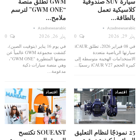
سيارة SUV صندوقية
GWM تطلق منصة
كلاسيكية تعمل
“GWM ONE” لترسم
بالطاقة…
ملامح…
Azadnewsarabic
Azadnewsarabic
يناير 29, 2026
0
يناير 26, 2026
0
في 08 فبراير 2026، تطلق iCAUR
في يوم 16 يناير (بتوقيت الصين)،
سيارتها الرياضية متعددة
كشفت مجموعة GWM عالمياً عن
الاستخدامات الهجينة متوسطة إلى
منصتها المتطورة "GWM ONE"،
كبيرة الحجم iCAUR V27 رسميًا
…
وهي منصة سيارات ذكية
مدعومة
…
اقتصاد
اقتصاد
25 نموذجًا لنظام التعليق
SOUEAST تكتسح