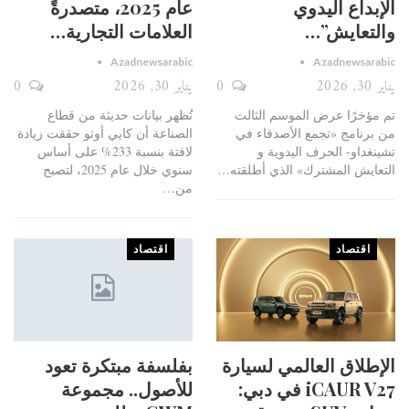
الإبداع اليدوي
عام 2025، متصدرةً
والتعايش”…
العلامات التجارية…
Azadnewsarabic
Azadnewsarabic
يناير 30, 2026
0
يناير 30, 2026
0
تم مؤخرًا عرض الموسم الثالث
تُظهر بيانات حديثة من قطاع
من برنامج «تجمع الأصدقاء في
الصناعة أن كايي أوتو حققت زيادة
تشينغداو- الحرف اليدوية و
لافتة بنسبة 233% على أساس
التعايش المشترك» الذي أطلقته
…
سنوي خلال عام 2025، لتصبح
من
…
اقتصاد
اقتصاد
الإطلاق العالمي لسيارة
بفلسفة مبتكرة تعود
iCAUR V27 في دبي:
للأصول.. مجموعة