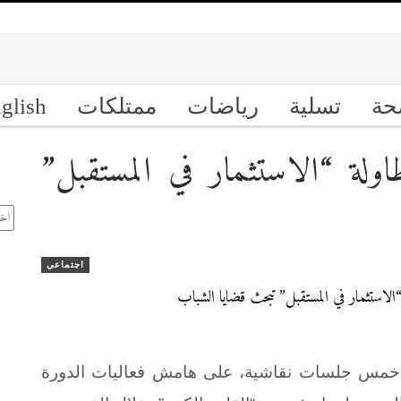
حة
تسلية
رياضات
ممتلكات
glish
لة “الاستثمار في المستقبل”
ال
الأ
اجتماعي
م خمس جلسات نقاشية،
على هامش فعاليات الدورة