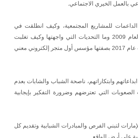
وعي بالعمل الخيري الاجتماعي.
لداعمات للمشاريع المجتمعية، وكيف انطلقت في
تأسيس مشروعها “المتجر الإلكتروني” منذ العام 2009 وما التحديات التي واجهتها وكيف تغلبت
عليها، حيث تمت تسميتها رائدة دولة الإمارات عام 2017 بصفتها مؤسس أول متجر إلكتروني معني
بداعاتهم وابتكاراتهم، ناصحة الشباب والشابات بعدم
لصعوبات التي تعترضهم وضرورة التفكير بإيجابية
مارات لتبني الفرص والمبادرات الشبابية وتقديم كل
ة على أرض الواقع.