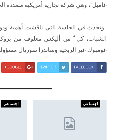
غامبل”، وهي شركة تجارية أمريكية متعددة الج
وتحدث في الجلسة التي ناقشت أهمية ودور
الشباب، كل ٌ من أليكس معلوف من بروكتر أن
غومبوك غير الربحية وساندرا سوريال مسؤول
GOOGLE+
TWITTER
FACEBOOK
You Might Also Like
اجتماعي
اجتماعي