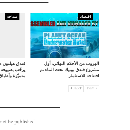
You Might Also Like
اقتصاد
سياحة
الهروب من الأحلام النهائي: أول
فندق هيلتون د
مشروع فندق بوتيك تحت الماء تم
يرحّب بضيوفه
افتتاحه للاستثمار
متميّزة وأطبا
NEXT
PREV
Leave A Reply
not be published.