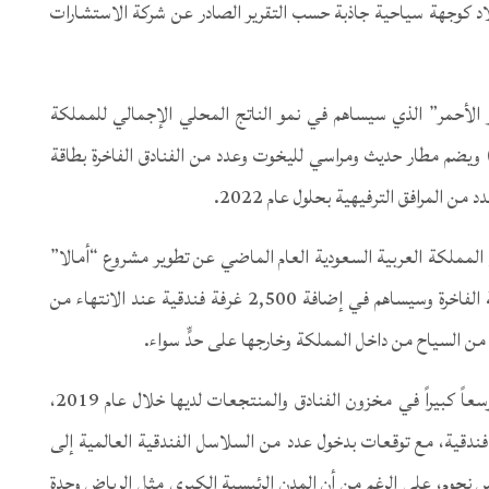
بلاد كوجهة سياحية جاذبة حسب التقرير الصادر عن شركة الاستشارات
 الأحمر” الذي سيساهم في نمو الناتج المحلي الإجمالي للمملكة
يضم مطار حديث ومراسي لليخوت وعدد من الفنادق الفاخرة بطاقة
المملكة العربية السعودية العام الماضي عن تطوير مشروع “أمالا”
الضخم على ساحل البحر الأحمر والذي يركز على السياحة الفاخرة وسيساهم في إضافة 2,500 غرفة فندقية عند الانتهاء من
وأضافت كورتيس: “ستشهد المملكة العربية السعودية توسعاً كبيراً في مخزون الفنادق والمنتجعات لديها خلال عام 2019،
توقع أن يدخل السوق أكثر من 9,000 غرفة فندقية، مع توقعات بدخول عدد من السلاسل الفندقية العالمية إلى
نجوم، على الرغم من أن المدن الرئيسية الكبرى مثل الرياض وجدة