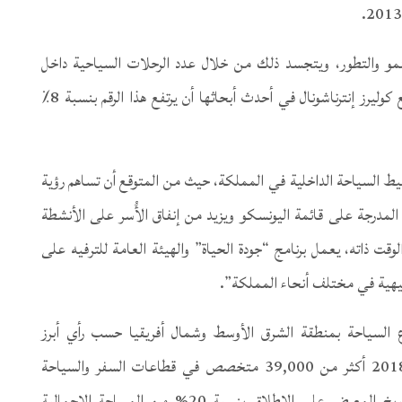
النمو والتطور، ويتجسد ذلك من خلال عدد الرحلات السياحية داخل
المملكة والتي بلغت 47 مليون رحلة عام 2018. وتتوقع كوليرز إنترناشونال في أحدث أبحاثها أن يرتفع هذا الرقم بنسبة 8٪
ط السياحة الداخلية في المملكة، حيث من المتوقع أن تساهم رؤية
لعالمي المدرجة على قائمة اليونسكو ويزيد من إنفاق الأُسر على الأنشطة
رفيهية داخل البلاد من 2.9٪ إلى 6٪. في الوقت ذاته، يعمل برنامج “جودة الحياة” والهيئة العامة للترفيه على
فيهية في مختلف أنحاء المملكة”.
 السياحة بمنطقة الشرق الأوسط وشمال أفريقيا حسب رأي أبرز
المتخصصين في هذا القطاع، وقد استقبلت دورة عام 2018 أكثر من 39,000 متخصص في قطاعات السفر والسياحة
والضيافة، وشهدت تسجيل أكبر مشاركة للفنادق في تاريخ المعرض على الإطلاق بنسبة 20% من المساحة الإجمالية