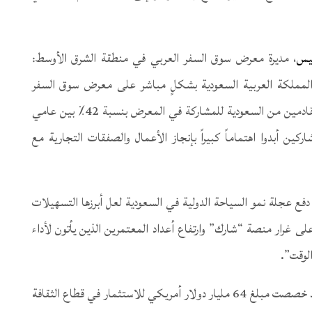
تيس
، مديرة معرض سوق السفر العربي في منطقة الشرق الأوسط:
المملكة العربية السعودية بشكلٍ مباشر على معرض سوق السفر
العربي، حيث شهدنا ارتفاع في إجمالي عدد المندوبين القادمين من السعودية للمشاركة في المعرض بنسبة 42٪ بين عامي
ن العارضين والمشاركين أبدوا اهتماماً كبيراً بإنجاز الأعمال والصفقات التجارية مع
فع عجلة نمو السياحة الدولية في السعودية لعل أبرزها التسهيلات
لى غرار منصة “شارك” وارتفاع أعداد المعتمرين الذين يأتون لأداء
الوقت”.
وكانت الحكومة السعودية وضمن رؤية المملكة 2030 قد خصصت مبلغ 64 مليار دولار أمريكي للاستثمار في قطاع الثقافة