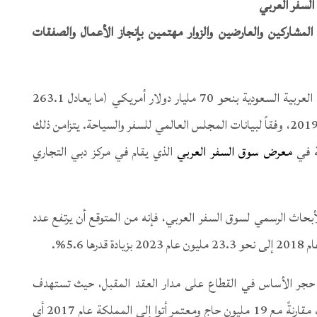
ات سوق السفر العربي أن 33% من المشاركين والعارضين والزوار مهتمين بإنجاز الأعمال والصفقات
من المتوقع أن يساهم قطاع السياحة والسفر في المملكة العربية السعودية بنحو 70 مليار دولار أمريكي (ما يعادل 263.1
مليار ريال سعودي) في إجمالي الناتج المحلي للبلاد عام 2019، وفقاً لبيانات المجلس العالمي للسفر والسياحة. يتزامن ذلك
ة في
معرض سوق السفر العربي
الذي يقام في مركز دبي التجاري
حاث الرسمي لسوق السفر العربي، فإنه من المتوقع أن يرتفع عدد
ة حجر الأساس في القطاع على مدار العقد المقبل، حيث تستهدف
السعودية جذب 30 مليون حاج ومعتمر بحلول عام 2030، مقارنةً مع 19 مليون حاج ومعتمر أتوا إلى المملكة عام 2017 أي