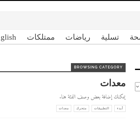
حة
تسلية
رياضات
ممتلكات
glish
BROWSING CATEGORY
معدات
يمكنك إضافة بعض وصف الفئة هنا.
أبدء
التطبيقات
متحرك
معدات