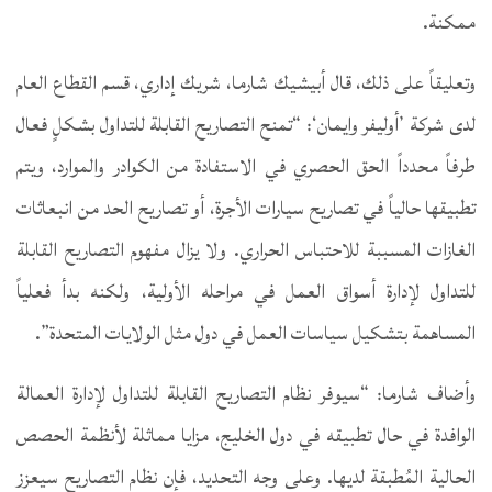
ممكنة.
وتعليقاً على ذلك، قال أبيشيك شارما، شريك إداري، قسم القطاع العام
لدى شركة ’أوليفر وايمان‘: “تمنح التصاريح القابلة للتداول بشكلٍ فعال
طرفاً محدداً الحق الحصري في الاستفادة من الكوادر والموارد، ويتم
تطبيقها حالياً في تصاريح سيارات الأجرة، أو تصاريح الحد من انبعاثات
الغازات المسببة للاحتباس الحراري. ولا يزال مفهوم التصاريح القابلة
للتداول لإدارة أسواق العمل في مراحله الأولية، ولكنه بدأ فعلياً
المساهمة بتشكيل سياسات العمل في دول مثل الولايات المتحدة”.
وأضاف شارما: “سيوفر نظام التصاريح القابلة للتداول لإدارة العمالة
الوافدة في حال تطبيقه في دول الخليج، مزايا مماثلة لأنظمة الحصص
الحالية المُطبقة لديها. وعلى وجه التحديد، فإن نظام التصاريح سيعزز