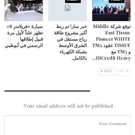
توقع شركة Middle
خبر سار! تم ربط
سيارة «فريلاندر 8»
East Tissue
أكبر مشروع طاقة
تظهر علناً لأول مرة
Pioneer WHITE
رياح مستقل في
قبيل إطلاقها
TISSUE عقود TM2
الشرق الأوسط
الرسمي في أبوظبي
و TM3 مع
بشبكة الكهرباء
HiCredit Heavy…
بالكامل.
NEXT
PREV
Leave A Reply
Your email address will not be published.